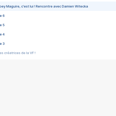
bey Maguire, c'est lui ! Rencontre avec Damien Witecka
e 6
e 5
e 4
e 3
s créatrices de la VF !
e 2
e 1
e Mektoub My Love arrive enfin ! Rencontre avec Shaïn Boumedine et Sal
i : après Toni en famille
elle réalise le bouleversant Dites lui que je l'aime
ais ! Rencontre autour de Vie privée de Rebecca Zlotowski