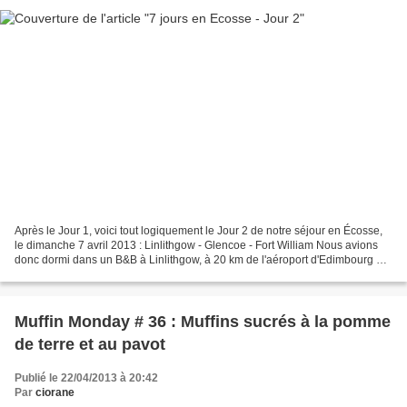
Après le Jour 1, voici tout logiquement le Jour 2 de notre séjour en Écosse,
le dimanche 7 avril 2013 : Linlithgow - Glencoe - Fort William Nous avions
donc dormi dans un B&B à Linlithgow, à 20 km de l'aéroport d'Edimbourg et
nous voilà partis en direction...
Muffin Monday # 36 : Muffins sucrés à la pomme
de terre et au pavot
Publié le 22/04/2013 à 20:42
Par
ciorane