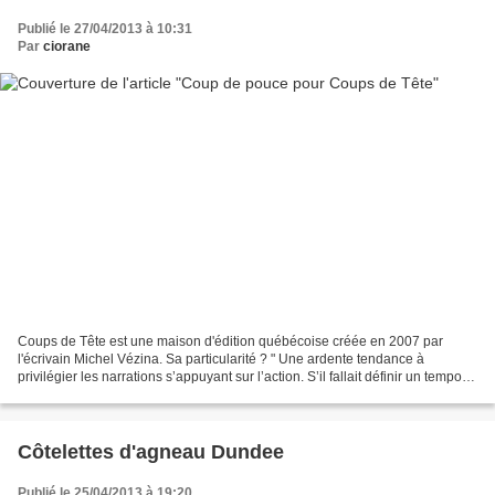
Publié le 27/04/2013 à 10:31
Par
ciorane
Coups de Tête est une maison d'édition québécoise créée en 2007 par
l'écrivain Michel Vézina. Sa particularité ? " Une ardente tendance à
privilégier les narrations s’appuyant sur l’action. S’il fallait définir un tempo, il
se rapprocherait certainement...
Côtelettes d'agneau Dundee
Publié le 25/04/2013 à 19:20