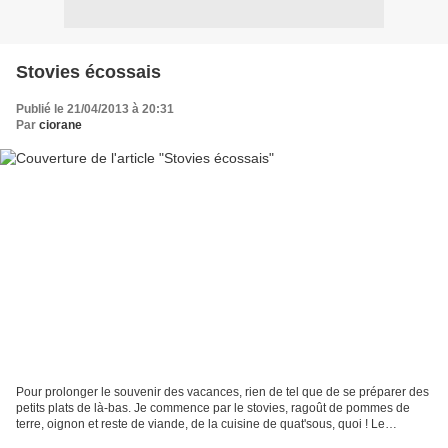
Stovies écossais
Publié le 21/04/2013 à 20:31
Par
ciorane
Pour prolonger le souvenir des vacances, rien de tel que de se préparer des
petits plats de là-bas. Je commence par le stovies, ragoût de pommes de
terre, oignon et reste de viande, de la cuisine de quat'sous, quoi ! Le
lendemain de mon retour à Lille,...