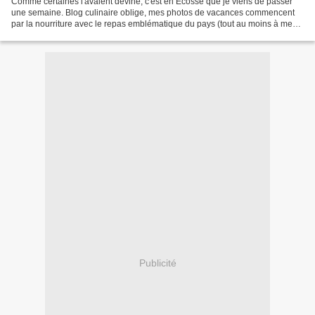
Comme certaines l'avaient deviné, c'est en Écosse que je viens de passer
une semaine. Blog culinaire oblige, mes photos de vacances commencent
par la nourriture avec le repas emblématique du pays (tout au moins à mes
yeux) : The Scottish Breakfast Cette...
Publicité