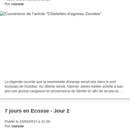
Par
ciorane
La légende raconte que la marmelade d'orange serait née dans le port
écossais de Dundee. Au 18ème siècle, l'épicier James Keiller achète à bas
prix une grosse cargaison en provenance de Séville et, afin de ne pas la
perdre, sa femme (ou sa mère selon...
7 jours en Ecosse - Jour 2
Publié le 24/04/2013 à 11:56
Par
ciorane