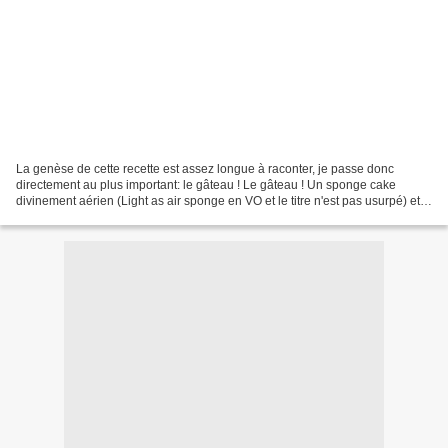
La genèse de cette recette est assez longue à raconter, je passe donc
directement au plus important: le gâteau ! Le gâteau ! Un sponge cake
divinement aérien (Light as air sponge en VO et le titre n'est pas usurpé) et,
tenez-vous bien, sans matière grasse...