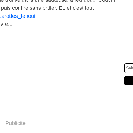
huile d'olive dans une sauteuse, à feu doux. Couvrir
is confire sans brûler. Et, et c'est tout :
vre...
Publicité