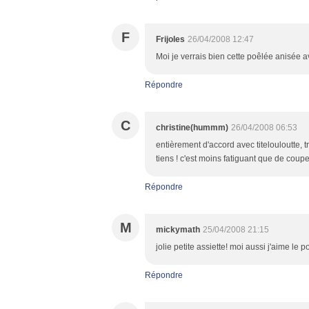
F
Frijoles
26/04/2008 12:47
Moi je verrais bien cette poêlée anisée av
Répondre
C
christine(hummm)
26/04/2008 06:53
entièrement d'accord avec titelouloutte, tr
tiens ! c'est moins fatiguant que de couper
Répondre
M
mickymath
25/04/2008 21:15
jolie petite assiette! moi aussi j'aime le 
Répondre