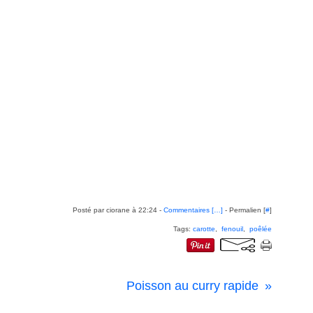
Posté par ciorane à 22:24 -
Commentaires [
…
]
- Permalien [
#
]
Tags:
carotte
,
fenouil
,
poêlée
Poisson au curry rapide