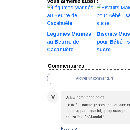
Vous aimerez aussi :
Légumes Marinés
Biscuits Mai
au Beurre de
pour Bébé - 
Cacahuète
sucre
Commentaires
Ajouter un commentaire
V
Valala
27/04/2008 20:07
Oh là là, Ciorane, je pars une semaine et vo
même appareil que toi, tip top aussi pour f
tout vu !!<br /> A bientôt !
Répondre