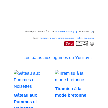
Posté par ciorane à 11:23 -
Commentaires [
…
]
- Permalien [
#
]
Tags:
pomme
,
pralin
,
gomasio sucré
,
cidre
,
sabayon
Les pâtes aux légumes de Yunilov
Tiramisu à la
Gâteau aux
mode bretonne
Pommes et