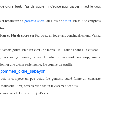
e cidre brut
. Pas de sucre, ni d'épice pour garder intact le goût
s et recouvrez de
gomasio sucré
, ou alors de
pralin
. En fait, je craignais
trop.
 brut et 10g de sucre
sur feu doux en fouettant continuellement. Versez
, jamais goûté. Eh bien c'est une merveille ! Tout d'abord à la cuisson :
a mousse, ça mousse, à cause du cidre. Et puis, tout d'un coup, comme
r donner une crème aérienne, légère comme un souffle.
doucit la compote un peu acide. Le gomasio sucré forme un contraste
mousseux. Bref, cette verrine est un ravissement exquis !
bayon dans la Cuisine de quat'sous !