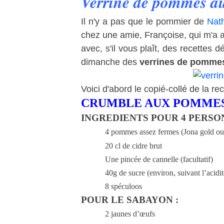
Verrine de pommes au
Il n'y a pas que le pommier de
Nath
chez une amie, Françoise, qui m'a 
avec, s'il vous plaît, des recettes d
dimanche des
verrines de pommes
Voici d'abord le copié-collé de la re
CRUMBLE AUX POMMES
INGREDIENTS POUR 4 PERSON
4 pommes assez fermes (Jona gold ou
20 cl de cidre brut
Une pincée de cannelle (facultatif)
40g de sucre (environ, suivant l’acid
8 spéculoos
POUR LE SABAYON :
2 jaunes d’œufs