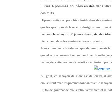
Cuisez
4 pommes coupées en dés dans 20cl d
des fruits.
Déposez cette compote bien froide dans des verrine
que les speculoos de la recette d'origine ramollissent 
Préparez
le sabayon : 2 jaunes d'oeuf, 4cl de cidre
bien chaud dans les verrines et servez de suite.
Je ne connaissais le sabayon que de nom. Jamais fait
quand on commence à remuer au fouet le mélange, ç
par magie, cette mousse s'épaissit en un instant pou
Au goût, ce sabayon de cidre est délicieux, il a
croustillant avec les pommes fondantes et le sabayon 
Et, foi de gourmande, vous retrouverez bientôt du sa