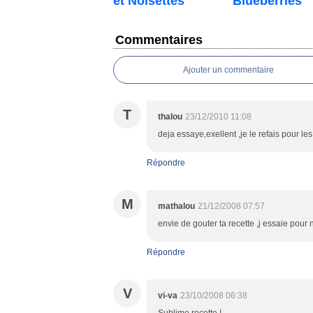
et Noisettes
Blueberries
Commentaires
Ajouter un commentaire
T
thalou
23/12/2010 11:08
deja essaye,exellent ,je le refais pour le
Répondre
M
mathalou
21/12/2008 07:57
envie de gouter ta recette ,j essaie pour 
Répondre
V
vi-va
23/10/2008 06:38