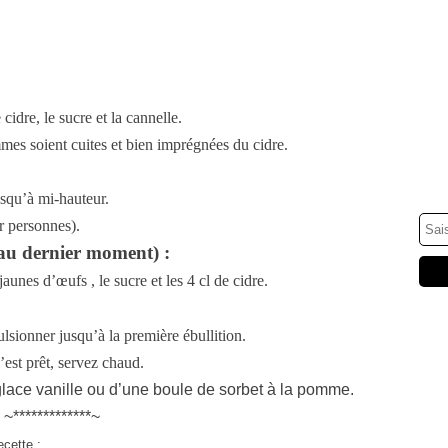
cidre, le sucre et la cannelle.
mmes soient cuites et bien imprégnées du cidre.
squ’à mi-hauteur.
r personnes).
dernier moment) :
jaunes d’œufs , le sucre et les 4 cl de cidre.
lsionner jusqu’à la première ébullition.
est prêt, servez chaud.
lace vanille ou d’une boule de sorbet à la
pomme.
~*************~
ecette :