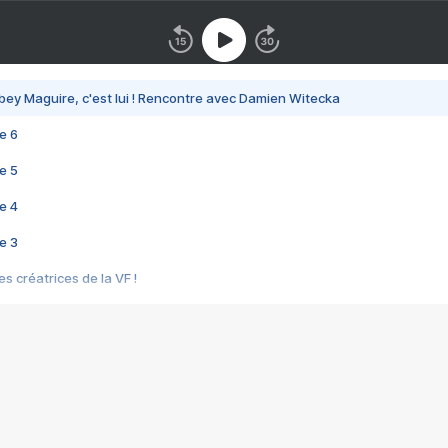
bey Maguire, c'est lui ! Rencontre avec Damien Witecka
e 6
e 5
e 4
e 3
s créatrices de la VF !
e 2
e 1
e Mektoub My Love arrive enfin ! Rencontre avec Shaïn Boumedine et Sal
i : après Toni en famille