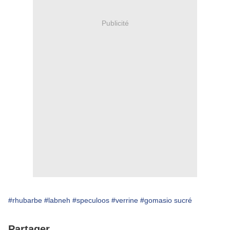
Publicité
#rhubarbe
#labneh
#speculoos
#verrine
#gomasio sucré
Partager