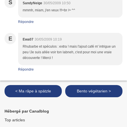
S
SandyNeige
30/05/2009 10:50
mmmh, miam, j'en veux !!!<br /> ^^
Répondre
E
Ewa07
30/05/2009 10:19
Rhubarbe et spéculos : extra ! mais l'ajout café m' intrigue un
peu !Je suis allée voir ton labneh, c'est pour moi une vraie
découverte ! Merci !
Répondre
< Ma râpe à spätzle
Bento végétarien >
Hébergé par Canalblog
Top articles