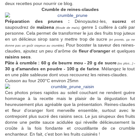
deux recettes pour nourrir ce blog.
Crumble de reines-claudes
Préparation des prunes :
Dénoyautez-les,
sucrez
et
saupoudrez de
maïzena
genre 1 cuillère à café par
(fécule de maïs),
personne. Cela permet de transformer le jus des fruits trop juteux
en un délicieux sirop sans y mettre trop de sucre
(et promis, ça ne
Pour booster la saveur des reines-
donne pas un goût crayeux au crumble).
claudes, ajoutez un peu d'arôme de
fleur d'oranger
et quelques
raisins secs
.
Pâte à crumble : 60 g de beurre mou - 20 g de sucre
(ou plus...)
-
30 g d'amandes en poudre - 100 g de farine
. Mélangez le tout
en une pâte sableuse dont vous recouvrez les reines-claudes.
Cuisson au four 200°C environ 25mn
Ces photos prises rapidos au soleil couchant ne rendent guère
hommage à la recette mais le plaisir de la dégustation fut
heureusement plus agréable que la présentation. Reines-claudes
et fleur d'oranger font merveille ensemble, surtout avec le
contrepoint plus sucré des raisins secs. Le jus sirupeux des fruits
donne une petite sauce acidulée qui réveille délicieusement la
croûte à la fois fondante et croustillante de ce crumble
enchanteur. En fait, c'est bon les fruits cuisinés !