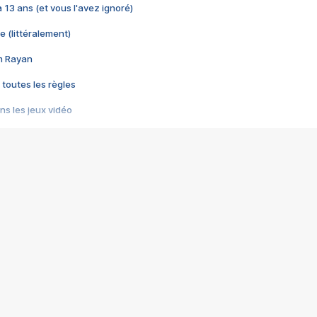
 a 13 ans (et vous l'avez ignoré)
e (littéralement)
im Rayan
 toutes les règles
s les jeux vidéo
us choquant de Rockstar ? - Le scandale BULLY
e plus moche de Steam
du RÊVE tourne au CAUCHEMAR
pendant 8 heures
it… à tort
umiliés par un jeu vidéo
ire - Final Fantasy 8
ti un empire - Age of Empires