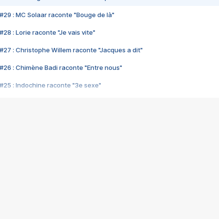
#29 : MC Solaar raconte "Bouge de là"
28 : Lorie raconte "Je vais vite"
#27 : Christophe Willem raconte "Jacques a dit"
#26 : Chimène Badi raconte "Entre nous"
#25 : Indochine raconte "3e sexe"
#24 : Zaho raconte "C'est chelou"
#23 : Patrick Bruel raconte "Au café des délices"
#22 : Kyo raconte "Le chemin"
#21 : Nolwenn Leroy raconte "Cassé"
#20 : Patrick Hernandez raconte "Born to be alive"
#19 : Lorie raconte "Près de moi"
#18 : Michael Jones raconte "A nos actes manqués" (avec Jean-Jacque