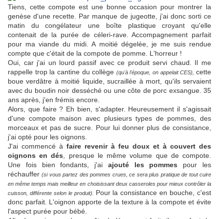
Tiens, cette compote est une bonne occasion pour montrer la
genèse d'une recette. Par manque de jugeotte, j'ai donc sorti ce
matin du congélateur une boîte plastique croyant qu'elle
contenait de la purée de céleri-rave. Accompagnement parfait
pour ma viande du midi. A moitié dégelée, je me suis rendue
compte que c'était de la compote de pomme. L'horreur !
Oui, car j'ai un lourd passif avec ce produit servi chaud. Il me
rappelle trop la cantine du collège
cette
(qu'à l'époque, on appelait CES),
boue verdâtre à moitié liquide, sucraillée à mort, qu'ils servaient
avec du boudin noir desséché ou une côte de porc exsangue. 35
ans après, j'en frémis encore.
Alors, que faire ? Eh bien, s'adapter. Heureusement il s'agissait
d'une compote maison avec plusieurs types de pommes, des
morceaux et pas de sucre. Pour lui donner plus de consistance,
j'ai opté pour les oignons.
J'ai commencé à
faire revenir à feu doux et à couvert des
oignons en dés
, presque le même volume que de compote.
Une fois bien fondants, j'ai
ajouté les pommes
pour les
réchauffer
(si vous partez des pommes crues, ce sera plus pratique de tout cuire
en même temps mais meilleur en choisissant deux casseroles pour mieux contrôler la
Pour la consistance en bouche, c'est
cuisson, différente selon le produit).
donc parfait. L'oignon apporte de la texture à la compote et évite
l'aspect purée pour bébé.