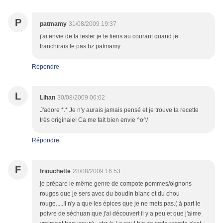
P
patmamy
31/08/2009 19:37
j'ai envie de la tester je te tiens au courant quand je
franchirais le pas bz patmamy
Répondre
L
Lihan
30/08/2009 06:02
J'adore *.* Je n'y aurais jamais pensé et je trouve ta recette
très originale! Ca me fait bien envie ^o^/
Répondre
F
friouchette
28/08/2009 16:53
je prépare le même genre de compote pommes/oignons
rouges que je sers avec du boudin blanc et du chou
rouge.....Il n'y a que les épices que je ne mets pas.( à part le
poivre de séchuan que j'ai découvert il y a peu et que j'aime