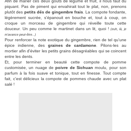
Afin de marier ces deux goûts de légume et fruit, il nous faut du
piquant. Pas de piment qui envahirait tout le plat, non, prenons
plutôt des
petits dés de gingembre frais
. La compote fondante,
légèrement sucrée, s'épanouit en bouche et, tout à coup, on
croque un morceau de gingembre qui réveille toute cette
douceur. Un peu comme le martinet dans un lit, quoi !
(euh, là, je
m'avance peut-être...)
Pour renforcer la note exotique du gingembre, rien de tel qu'une
épice indienne, des
graines de cardamone
. Pilons-les au
mortier afin d'éviter les petits grains désagréables qui se coincent
entre les dents.
Et, pour terminer en beauté cette compote de pomme
customisée, un nuage de
poivre de Sichuan
moulu, pour son
parfum à la fois suave et tonique, tout en finesse. Tout compte
fait, c'est délicieux la compote de pommes chaude avec un plat
salé !