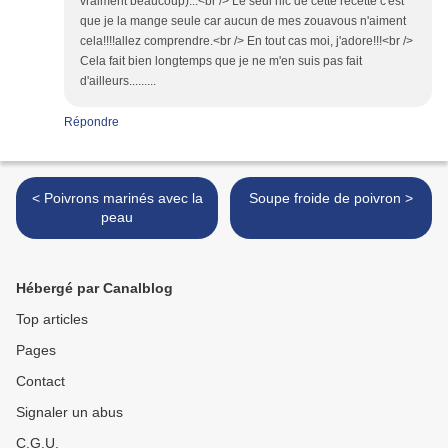
vraiment beaucoup)...<br /> Le seul hic de cette recette c'est
que je la mange seule car aucun de mes zouavous n'aiment
cela!!!!allez comprendre.<br /> En tout cas moi, j'adore!!!<br />
Cela fait bien longtemps que je ne m'en suis pas fait
d'ailleurs.........
Répondre
< Poivrons marinés avec la
Soupe froide de poivron >
peau
Hébergé par Canalblog
Top articles
Pages
Contact
Signaler un abus
C.G.U.