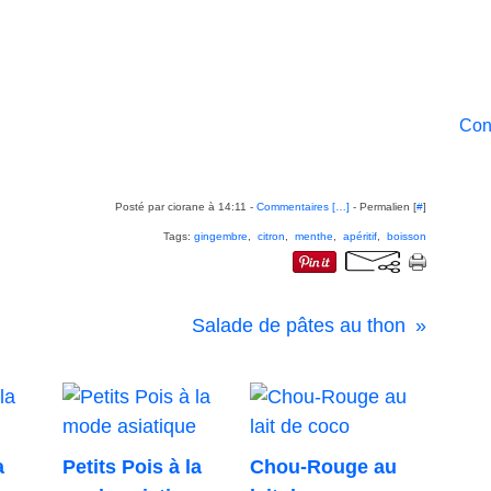
Cont
Posté par ciorane à 14:11 -
Commentaires [
…
]
- Permalien [
#
]
Tags:
gingembre
,
citron
,
menthe
,
apéritif
,
boisson
Salade de pâtes au thon
a
Petits Pois à la
Chou-Rouge au