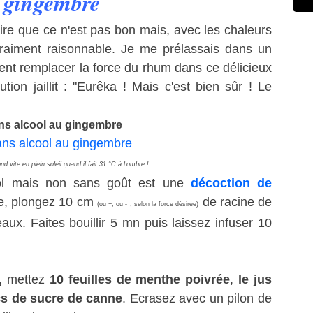
u gingembre
ire que ce n'est pas bon mais, avec les chaleurs
 vraiment raisonnable. Je me prélassais dans un
t remplacer la force du rhum dans ce délicieux
tion jaillit : "Eurêka ! Mais c'est bien sûr ! Le
ns alcool au gingembre
nd vite en plein soleil quand il fait 31 °C à l'ombre !
ol mais non sans goût est une
décoction de
ide, plongez 10 cm
de racine de
(ou +, ou - , selon la force désirée)
ux. Faites bouillir 5 mn puis laissez infuser 10
,
mettez
10 feuilles de menthe poivrée
,
le jus
cs de sucre de canne
. Ecrasez avec un pilon de