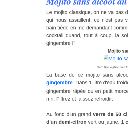
Mojito sans alcool a
Le mojito classique, on ne va pas d
qui nous assaillent, ce n'est pas
bain tiède en me demandant commen
cocktail quand, tout à coup, la solu
gingembre !"
Mojito sa
Ciel ! Que la glace pilée fo
La base de ce mojito sans alco
gingembre
. Dans 1 litre d'eau fro
gingembre râpée ou en petit morcea
mn. Filtrez et laissez refroidir.
Au fond d'un grand
verre de 50 cl
d'un demi-citron
vert ou jaune,
1 