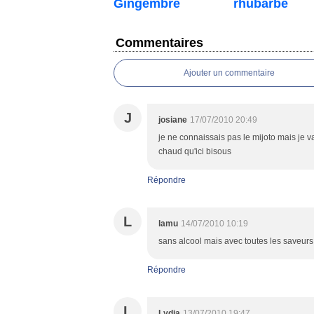
Gingembre
rhubarbe
Commentaires
Ajouter un commentaire
J
josiane
17/07/2010 20:49
je ne connaissais pas le mijoto mais je v
chaud qu'ici bisous
Répondre
L
lamu
14/07/2010 10:19
sans alcool mais avec toutes les saveurs, 
Répondre
L
Lydia
13/07/2010 19:47