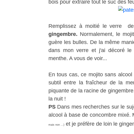
bois pour extraire tout le suc des fe
Remplissez à moitié le verre d
gingembre.
Normalement, le mojit
guère les bulles. De la même maniè
dans mon verre et j'ai décoré le
menthe. A vous de voir...
En tous cas, ce mojito sans alcool e
subtil entre la fraîcheur de la m
piquante de la racine de gingembre.
la nuit !
PS
Dans mes recherches sur le sujet
alcool à base de concombre mixé.
et je préfère de loin le ginge
mais non ...)