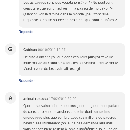
Les asiatiques sont tous végétariens?<br /> Ne peut t'ont
construire que sur un sol ou il ni a pas eu de mort ?<br />
Quant on voit la famine dans le monde , peut t'ont faire
l'impasse sur cette source de protéines que sont les bêtes ?
Répondre
G
Gabinus
06/10/2011 13:37
De cinq a dix ans j'ai joue dans ces lieux puis j'ai travaille
toute ma vie aux abattoirs alors les souvenirs!.....<br /> <br />
Merci a vous de les avoir fait resurgir
Répondre
A
animal respect
17/02/2011 22:05
Quelle mauvaise idée en tout cas geobiologiquement parlant
de construire sur des anciens abattoirs dont l'empreinte
energetique plus que sombre avec ces millions de pauvres
bêtes tuées inutilement (on leur a pas demandé leur avis
vous pensez bien) restera à jamais indélébile quoi qu on en