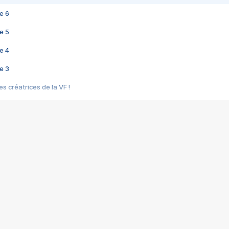
e 6
e 5
e 4
e 3
s créatrices de la VF !
e 2
e 1
e Mektoub My Love arrive enfin ! Rencontre avec Shaïn Boumedine et Sal
i : après Toni en famille
elle réalise le bouleversant Dites lui que je l'aime
ais ! Rencontre autour de Vie privée de Rebecca Zlotowski
 de Marguerite, Grave... Rencontre avec Ella Rumpf