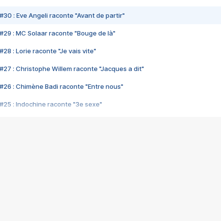
#30 : Eve Angeli raconte "Avant de partir"
#29 : MC Solaar raconte "Bouge de là"
28 : Lorie raconte "Je vais vite"
#27 : Christophe Willem raconte "Jacques a dit"
#26 : Chimène Badi raconte "Entre nous"
#25 : Indochine raconte "3e sexe"
#24 : Zaho raconte "C'est chelou"
#23 : Patrick Bruel raconte "Au café des délices"
#22 : Kyo raconte "Le chemin"
#21 : Nolwenn Leroy raconte "Cassé"
#20 : Patrick Hernandez raconte "Born to be alive"
#19 : Lorie raconte "Près de moi"