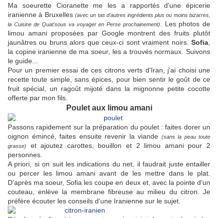
Ma soeurette Cioranette me les a rapportés d'une épicerie
iranienne à Bruxelles
(avec un tas d'autres ingrédients plus ou moins bizarres,
. Les photos de
la Cuisine de Quat'sous va voyager en Perse prochainement)
limou amani proposées par Google montrent des fruits plutôt
jaunâtres ou bruns alors que ceux-ci sont vraiment noirs.
Sofia
,
la copine iranienne de ma soeur, les a trouvés normaux. Suivons
le guide...
Pour un premier essai de ces citrons verts d'Iran, j'ai choisi une
recette toute simple, sans épices, pour bien sentir le goût de ce
fruit spécial, un ragoût mijoté dans la mignonne petite cocotte
offerte par mon fils.
Poulet aux limou amani
Passons rapidement sur la préparation du poulet : faites dorer un
oignon émincé, faites ensuite revenir la viande
(sans la peau toute
et ajoutez carottes, bouillon et 2 limou amani pour 2
grasse)
personnes.
A priori, si on suit les indications du net, il faudrait juste entailler
ou percer les limou amani avant de les mettre dans le plat.
D'après ma soeur, Sofia les coupe en deux et, avec la pointe d'un
couteau, enlève la membrane fibreuse au milieu du citron. Je
préfère écouter les conseils d'une Iranienne sur le sujet.