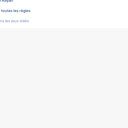
im Rayan
 toutes les règles
s les jeux vidéo
us choquant de Rockstar ? - Le scandale BULLY
e plus moche de Steam
du RÊVE tourne au CAUCHEMAR
pendant 8 heures
it… à tort
umiliés par un jeu vidéo
ire - Final Fantasy 8
ti un empire - Age of Empires
story DOFUS
tard, il crée l'un des pires jeux de tous les temps, MindsEye.