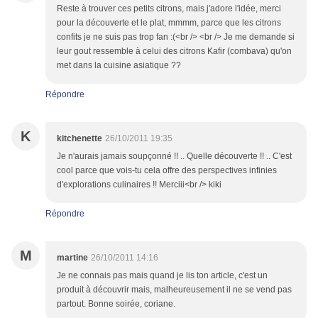
Reste à trouver ces petits citrons, mais j'adore l'idée, merci
pour la découverte et le plat, mmmm, parce que les citrons
confits je ne suis pas trop fan :(<br /> <br /> Je me demande si
leur gout ressemble à celui des citrons Kafir (combava) qu'on
met dans la cuisine asiatique ??
Répondre
K
kitchenette
26/10/2011 19:35
Je n'aurais jamais soupçonné !! .. Quelle découverte !! .. C'est
cool parce que vois-tu cela offre des perspectives infinies
d'explorations culinaires !! Merciii<br /> kiki
Répondre
M
martine
26/10/2011 14:16
Je ne connais pas mais quand je lis ton article, c'est un
produit à découvrir mais, malheureusement il ne se vend pas
partout. Bonne soirée, coriane.