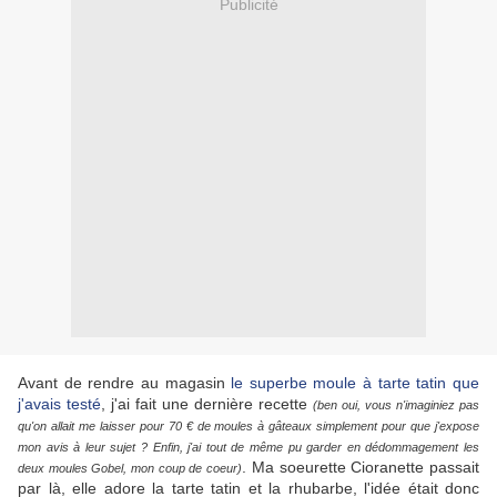
Publicité
Avant de rendre au magasin
le superbe moule à tarte tatin que
j'avais testé
, j'ai fait une dernière recette
(ben oui, vous n'imaginiez pas
qu'on allait me laisser pour 70 € de moules à gâteaux simplement pour que j'expose
mon avis à leur sujet ?
Enfin, j'ai tout de même pu garder en dédommagement les
. Ma soeurette Cioranette passait
deux moules Gobel, mon coup de coeur)
par là, elle adore la tarte tatin et la rhubarbe, l'idée était donc