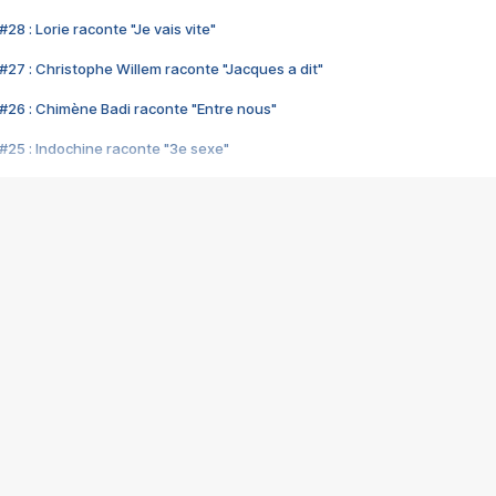
28 : Lorie raconte "Je vais vite"
#27 : Christophe Willem raconte "Jacques a dit"
#26 : Chimène Badi raconte "Entre nous"
#25 : Indochine raconte "3e sexe"
#24 : Zaho raconte "C'est chelou"
#23 : Patrick Bruel raconte "Au café des délices"
#22 : Kyo raconte "Le chemin"
#21 : Nolwenn Leroy raconte "Cassé"
#20 : Patrick Hernandez raconte "Born to be alive"
#19 : Lorie raconte "Près de moi"
#18 : Michael Jones raconte "A nos actes manqués" (avec Jean-Jacque
#17 : Khaled raconte "Aïcha"