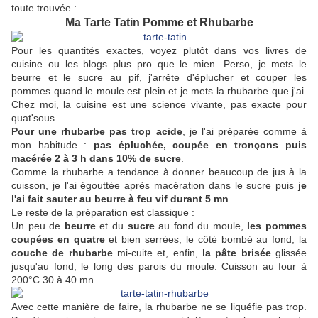
toute trouvée :
Ma Tarte Tatin Pomme et Rhubarbe
Pour les quantités exactes, voyez plutôt dans vos livres de
cuisine ou les blogs plus pro que le mien. Perso, je mets le
beurre et le sucre au pif, j'arrête d'éplucher et couper les
pommes quand le moule est plein et je mets la rhubarbe que j'ai.
Chez moi, la cuisine est une science vivante, pas exacte pour
quat'sous.
Pour une rhubarbe pas trop acide
, je l'ai préparée comme à
mon habitude :
pas épluchée, coupée en tronçons puis
macérée 2 à 3 h dans 10% de sucre
.
Comme la rhubarbe a tendance à donner beaucoup de jus à la
cuisson, je l'ai égouttée après macération dans le sucre puis
je
l'ai fait sauter au beurre à feu vif durant 5 mn
.
Le reste de la préparation est classique :
Un peu de
beurre
et du
sucre
au fond du moule,
les pommes
coupées en quatre
et bien serrées, le côté bombé au fond, la
couche de rhubarbe
mi-cuite et, enfin,
la pâte brisée
glissée
jusqu'au fond, le long des parois du moule. Cuisson au four à
200°C 30 à 40 mn.
Avec cette manière de faire, la rhubarbe ne se liquéfie pas trop.