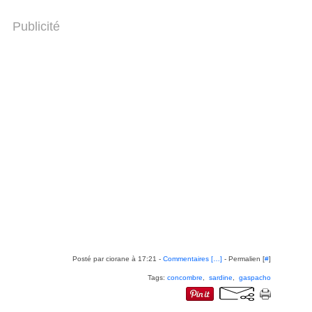
Publicité
Posté par ciorane à 17:21 -
Commentaires [
…
]
- Permalien [
#
]
Tags:
concombre
,
sardine
,
gaspacho