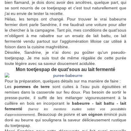
bien flamand, je dois donc avoir des ancêtres, quelque part, qui
se sont nourris de ce toetjespap et c'est tout naturellement que
j'ai eu envie de tester la recette.
Hélas, les temps ont changé. Pour trouver le vrai babeurre
fermier dont parle Sandrine, il me faudrait une voiture pour aller
le chercher à la campagne. Tant pis, mes conditions de quat'sous
m'obligent à me rabattre sur un ersatz de lait battu, ce lait
fermenté vendu partout sur l'agglomération lilloise car utilisé à
foison dans la cuisine maghrébine.
Désolée, Sandrine, je n'ai donc pu goûter qu'un pseudo-
toetjespap. Je me suis tout de même régalée de cette purée
toute légère avec sa saveur doucement acidulée.
Mon toetjespap de quat'sous au lait fermenté
Pour la préparation, quelques détails sur ma manière de faire :
Les
pommes de terre
sont cuites à l'eau puis égouttées et
remises dans la casserole sur feu doux. Pas besoin de sortir le
presse-purée, il suffit de les mélanger vigoureusement à la
cuillère en bois en incorporant le
babeurre - lait battu - lait
fermenté
(barrez les mentions inutiles selon vos possibilités
. Beaucoup de poivre et
un oignon
émincé puis
d'approvisionnement)
doré au beurre qui soulignera la saveur délicieusement rustique
du toetjespap.