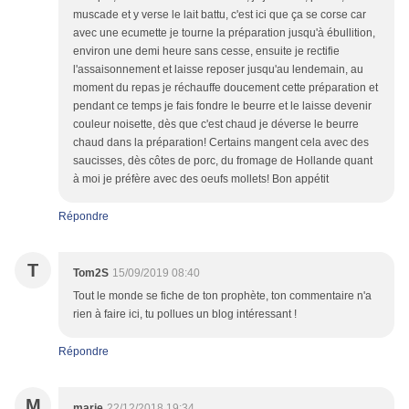
muscade et y verse le lait battu, c'est ici que ça se corse car
avec une ecumette je tourne la préparation jusqu'à ébullition,
environ une demi heure sans cesse, ensuite je rectifie
l'assaisonnement et laisse reposer jusqu'au lendemain, au
moment du repas je réchauffe doucement cette préparation et
pendant ce temps je fais fondre le beurre et le laisse devenir
couleur noisette, dès que c'est chaud je déverse le beurre
chaud dans la préparation! Certains mangent cela avec des
saucisses, dès côtes de porc, du fromage de Hollande quant
à moi je préfère avec des oeufs mollets! Bon appétit
Répondre
T
Tom2S
15/09/2019 08:40
Tout le monde se fiche de ton prophète, ton commentaire n'a
rien à faire ici, tu pollues un blog intéressant !
Répondre
M
marie
22/12/2018 19:34