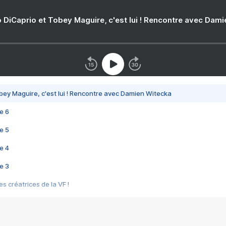
 DiCaprio et Tobey Maguire, c'est lui ! Rencontre avec Dam
bey Maguire, c'est lui ! Rencontre avec Damien Witecka
e 6
e 5
e 4
e 3
s créatrices de la VF !
e 2
e 1