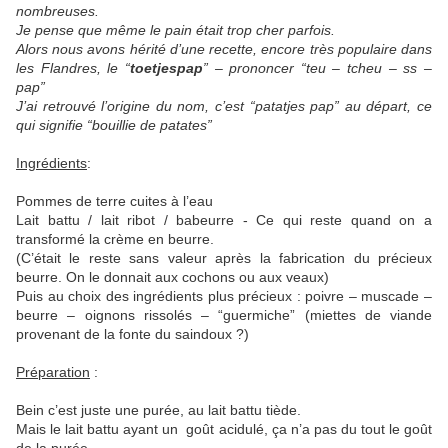
nombreuses.
Je pense que même le pain était trop cher parfois.
Alors nous avons hérité d’une recette, encore très populaire dans
les Flandres, le “
toetjespap
” – prononcer “teu – tcheu – ss –
pap”
J’ai retrouvé l’origine du nom, c’est “patatjes pap” au départ, ce
qui signifie “bouillie de patates”
Ingrédients
:
Pommes de terre cuites à l’eau
Lait battu / lait ribot / babeurre - Ce qui reste quand on a
transformé la crème en beurre.
(C’était le reste sans valeur après la fabrication du précieux
beurre. On le donnait aux cochons ou aux veaux)
Puis au choix des ingrédients plus précieux : poivre – muscade –
beurre – oignons rissolés – “guermiche” (miettes de viande
provenant de la fonte du saindoux ?)
Préparation
:
Bein c’est juste une purée, au lait battu tiède.
Mais le lait battu ayant un goût acidulé, ça n’a pas du tout le goût