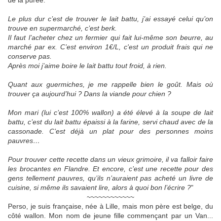
de la purée.
Le plus dur c’est de trouver le lait battu, j’ai essayé celui qu’on
trouve en supermarché, c’est berk.
Il faut l’acheter chez un fermier qui fait lui-même son beurre, au
marché par ex. C’est environ 1€/L, c'est un produit frais qui ne
conserve pas.
Après moi j’aime boire le lait battu tout froid, à rien.
Quant aux guermiches, je me rappelle bien le goût. Mais où
trouver ça aujourd’hui ? Dans la viande pour chien ?
Mon mari (lui c’est 100% wallon) a été élevé à la soupe de lait
battu, c’est du lait battu épaissi à la farine, servi chaud avec de la
cassonade. C’est déjà un plat pour des personnes moins
pauvres…
Pour trouver cette recette dans un vieux grimoire, il va falloir faire
les brocantes en Flandre. Et encore, c’est une recette pour des
gens tellement pauvres, qu’ils n’auraient pas acheté un livre de
cuisine, si même ils savaient lire, alors à quoi bon l’écrire ?
"
~~~~~~~~~~~~
Perso, je suis française, née à Lille, mais mon père est belge, du
côté wallon. Mon nom de jeune fille commençant par un Van...