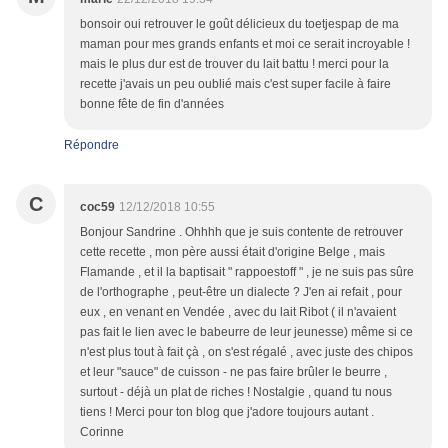
bonsoir oui retrouver le goût délicieux du toetjespap de ma
maman pour mes grands enfants et moi ce serait incroyable !
mais le plus dur est de trouver du lait battu ! merci pour la
recette j'avais un peu oublié mais c'est super facile à faire
bonne fête de fin d'années
Répondre
C
coc59
12/12/2018 10:55
Bonjour Sandrine . Ohhhh que je suis contente de retrouver
cette recette , mon père aussi était d'origine Belge , mais
Flamande , et il la baptisait " rappoestoff " , je ne suis pas sûre
de l'orthographe , peut-être un dialecte ? J'en ai refait , pour
eux , en venant en Vendée , avec du lait Ribot ( il n'avaient
pas fait le lien avec le babeurre de leur jeunesse) même si ce
n'est plus tout à fait çà , on s'est régalé , avec juste des chipos
et leur "sauce" de cuisson - ne pas faire brûler le beurre ,
surtout - déjà un plat de riches ! Nostalgie , quand tu nous
tiens ! Merci pour ton blog que j'adore toujours autant .
Corinne