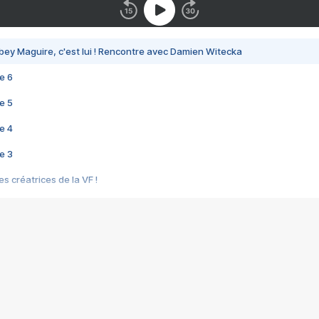
bey Maguire, c'est lui ! Rencontre avec Damien Witecka
e 6
e 5
e 4
e 3
s créatrices de la VF !
e 2
e 1
e Mektoub My Love arrive enfin ! Rencontre avec Shaïn Boumedine et Sal
i : après Toni en famille
elle réalise le bouleversant Dites lui que je l'aime