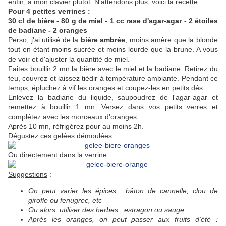
enfin, à mon clavier plutôt. N'attendons plus, voici la recette :
Pour 4 petites verrines :
30 cl de bière - 80 g de miel - 1 cc rase d'agar-agar - 2 étoiles
de badiane - 2 oranges
Perso, j'ai utilisé de la
bière ambrée
, moins amère que la blonde
tout en étant moins sucrée et moins lourde que la brune. A vous
de voir et d'ajuster la quantité de miel.
Faites bouillir 2 mn la bière avec le miel et la badiane. Retirez du
feu, couvrez et laissez tiédir à température ambiante. Pendant ce
temps, épluchez à vif les oranges et coupez-les en petits dés.
Enlevez la badiane du liquide, saupoudrez de l'agar-agar et
remettez à bouillir 1 mn. Versez dans vos petits verres et
complétez avec les morceaux d'oranges.
Après 10 mn, réfrigérez pour au moins 2h.
Dégustez ces gelées démoulées :
Ou directement dans la verrine :
Suggestions
:
On peut varier les épices : bâton de cannelle, clou de
girofle ou fenugrec, etc
Ou alors, utiliser des herbes : estragon ou sauge
Après les oranges, on peut passer aux fruits d'été :