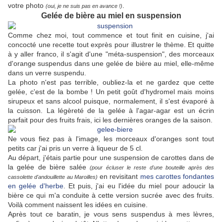
votre photo
.
(oui, je ne suis pas en avance !)
Gelée de bière au miel en suspension
Comme chez moi, tout commence et tout finit en cuisine, j'ai
concocté une recette tout exprès pour illustrer le thème. Et quitte
à y aller franco, il s'agit d'une "méta-suspension", des morceaux
d'orange suspendus dans une gelée de bière au miel, elle-même
dans un verre suspendu.
La photo n'est pas terrible, oubliez-la et ne gardez que cette
gelée, c'est de la bombe ! Un petit goût d'hydromel mais moins
sirupeux et sans alcool puisque, normalement, il s'est évaporé à
la cuisson. La légèreté de la gelée à l'agar-agar est un écrin
parfait pour des fruits frais, ici les dernières oranges de la saison.
Ne vous fiez pas à l'image, les morceaux d'oranges sont tout
petits car j'ai pris un verre à liqueur de 5 cl.
Au départ, j'étais partie pour une suspension de carottes dans de
la gelée de bière salée
(pour écluser le reste d'une bouteille après des
en revisitant
mes carottes fondantes
cassolette d'andouillette au Maroilles)
en gelée d'herbe
. Et puis, j'ai eu l'idée du miel pour adoucir la
bière ce qui m'a conduite à cette version sucrée avec des fruits.
Voilà comment naissent les idées en cuisine.
Après tout ce baratin, je vous sens suspendus à mes lèvres,