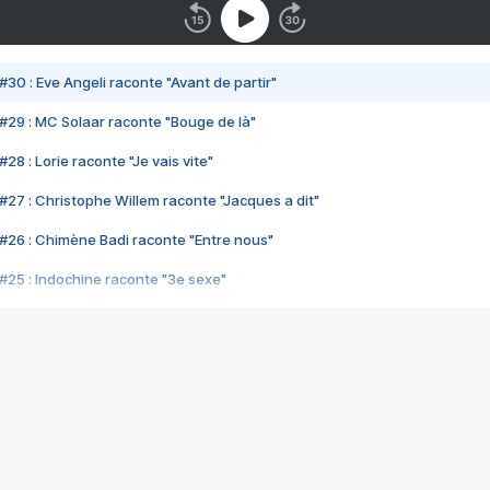
#30 : Eve Angeli raconte "Avant de partir"
#29 : MC Solaar raconte "Bouge de là"
28 : Lorie raconte "Je vais vite"
#27 : Christophe Willem raconte "Jacques a dit"
#26 : Chimène Badi raconte "Entre nous"
#25 : Indochine raconte "3e sexe"
#24 : Zaho raconte "C'est chelou"
#23 : Patrick Bruel raconte "Au café des délices"
#22 : Kyo raconte "Le chemin"
#21 : Nolwenn Leroy raconte "Cassé"
#20 : Patrick Hernandez raconte "Born to be alive"