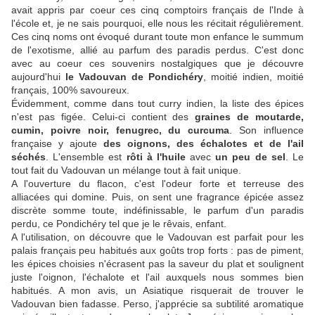
avait appris par coeur ces cinq comptoirs français de l'Inde à
l'école et, je ne sais pourquoi, elle nous les récitait régulièrement.
Ces cinq noms ont évoqué durant toute mon enfance le summum
de l'exotisme, allié au parfum des paradis perdus. C'est donc
avec au coeur ces souvenirs nostalgiques que je découvre
aujourd'hui
le Vadouvan de Pondichéry
, moitié indien, moitié
français, 100% savoureux.
Évidemment, comme dans tout curry indien, la liste des épices
n'est pas figée. Celui-ci contient des
graines de moutarde,
cumin, poivre noir, fenugrec, du curcuma
. Son influence
française y ajoute
des oignons, des échalotes et de l'ail
séchés
. L'ensemble est
rôti à l'huile
avec
un peu de sel
. Le
tout fait du Vadouvan un mélange tout à fait unique.
A l'ouverture du flacon, c'est l'odeur forte et terreuse des
alliacées qui domine. Puis, on sent une fragrance épicée assez
discrète somme toute, indéfinissable, le parfum d'un paradis
perdu, ce Pondichéry tel que je le rêvais, enfant.
A l'utilisation, on découvre que le Vadouvan est parfait pour les
palais français peu habitués aux goûts trop forts : pas de piment,
les épices choisies n'écrasent pas la saveur du plat et soulignent
juste l'oignon, l'échalote et l'ail auxquels nous sommes bien
habitués. A mon avis, un Asiatique risquerait de trouver le
Vadouvan bien fadasse. Perso, j'apprécie sa subtilité aromatique