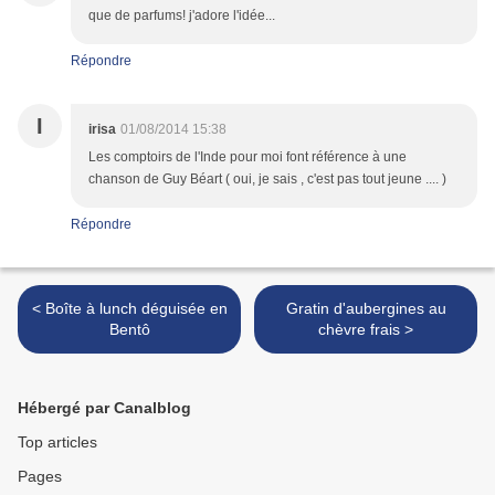
que de parfums! j'adore l'idée...
Répondre
I
irisa
01/08/2014 15:38
Les comptoirs de l'Inde pour moi font référence à une
chanson de Guy Béart ( oui, je sais , c'est pas tout jeune .... )
Répondre
< Boîte à lunch déguisée en
Gratin d'aubergines au
Bentô
chèvre frais >
Hébergé par Canalblog
Top articles
Pages