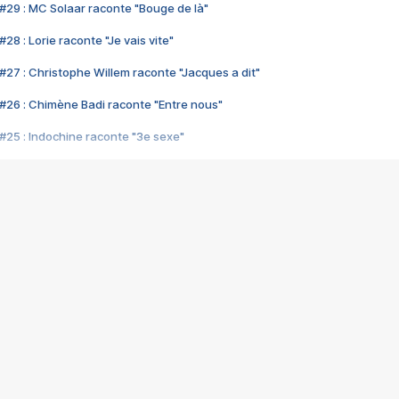
#29 : MC Solaar raconte "Bouge de là"
28 : Lorie raconte "Je vais vite"
#27 : Christophe Willem raconte "Jacques a dit"
#26 : Chimène Badi raconte "Entre nous"
#25 : Indochine raconte "3e sexe"
#24 : Zaho raconte "C'est chelou"
#23 : Patrick Bruel raconte "Au café des délices"
#22 : Kyo raconte "Le chemin"
#21 : Nolwenn Leroy raconte "Cassé"
#20 : Patrick Hernandez raconte "Born to be alive"
#19 : Lorie raconte "Près de moi"
#18 : Michael Jones raconte "A nos actes manqués" (avec Jean-Jacque
#17 : Khaled raconte "Aïcha"