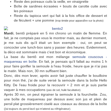
Reste des poireaux cuits la veille, en vinaigrette
Boîte de sardines écrasées + bouts de carotte cuite avec
les poireaux
Reste du tapioca vert qui fait à la fois office de dessert et
de féculent + une pomme
(trop timide pour apparaître sur la photo)
Mardi
, bentô préparé en 5 mn chrono un matin de flemme. En
fait, je ne comptais pas vous le montrer mais, au dernier moment,
je me suis dis qu'il était un bon exemple : oui, on peut se
concocter une lunch-box sans y passer des heures. Evidemment,
la déco est sommaire mais c'est bon et économique.
La base du bentô est mon mélange
semoule couscous -
maquereau en boîte
. En fait, je pensais qu'il fallait au moins 1 h
pour faire gonfler la semoule à l'eau froide, heure que je n'ai pas
le matin. Mais non, 30 mn suffisent bien.
Donc, dès mon lever, après avoir fait juste chauffer le bouilloire
pour mon thé, j'ai de suite versé la semoule dans la boîte Hello
Kitty. De l'eau froide pour la recouvrir + 2 mm et je suis partie
vaquer à mes occupations
(pas de sel, huile facultative).
Après 30 mn, on peut égrainer la semoule à la fourchette. Zou,
une boîte de maquereau par dessus avec son jus et plein de
persil plat grossièrement ciselé aux ciseaux au dessus de la boîte
(j'ai toujours du persil lavé qui m'attend au réfrigérateur).