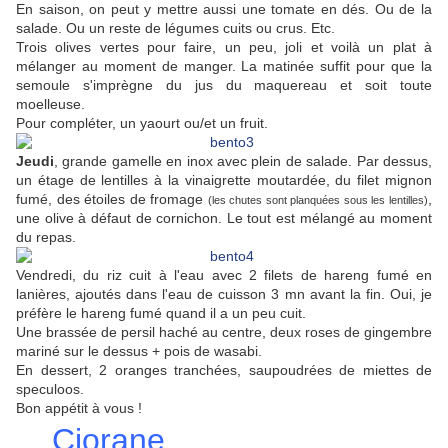
En saison, on peut y mettre aussi une tomate en dés. Ou de la
salade. Ou un reste de légumes cuits ou crus. Etc.
Trois olives vertes pour faire, un peu, joli et voilà un plat à
mélanger au moment de manger. La matinée suffit pour que la
semoule s'imprègne du jus du maquereau et soit toute
moelleuse.
Pour compléter, un yaourt ou/et un fruit.
Jeudi
, grande gamelle en inox avec plein de salade. Par dessus,
un étage de lentilles à la vinaigrette moutardée, du filet mignon
fumé, des étoiles de fromage
,
(les chutes sont planquées sous les lentilles)
une olive à défaut de cornichon. Le tout est mélangé au moment
du repas.
Vendredi, du riz cuit à l'eau avec 2 filets de hareng fumé en
lanières, ajoutés dans l'eau de cuisson 3 mn avant la fin. Oui, je
préfère le hareng fumé quand il a un peu cuit.
Une brassée de persil haché au centre, deux roses de gingembre
mariné sur le dessus + pois de wasabi.
En dessert, 2 oranges tranchées, saupoudrées de miettes de
speculoos.
Bon appétit à vous !
Ciorane