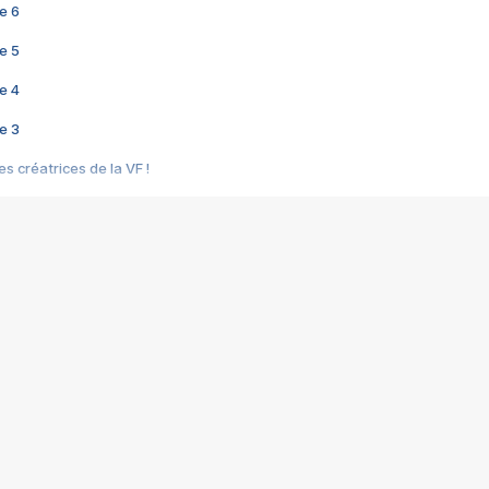
e 6
e 5
e 4
e 3
s créatrices de la VF !
e 2
e 1
e Mektoub My Love arrive enfin ! Rencontre avec Shaïn Boumedine et Sal
i : après Toni en famille
elle réalise le bouleversant Dites lui que je l'aime
ais ! Rencontre autour de Vie privée de Rebecca Zlotowski
 de Marguerite, Grave... Rencontre avec Ella Rumpf
 Les Rêveurs, un film intime sur la santé mentale