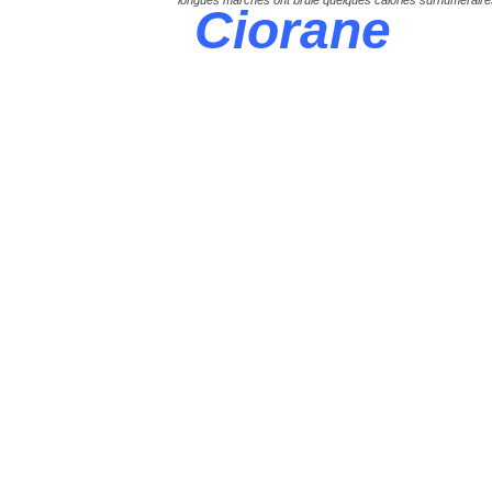
longues marches ont brûlé quelques calories surnuméraire
Ciorane