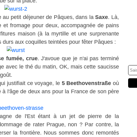
ue sur la place.
 au petit déjeuner de Pâques, dans la
Saxe
. Là,
rie et fromage pour deux, accompagnée de pains
fitures maison (à la myrtille et une surprenante
fs durs aux coquilles teintées pour fêter Pâques :
se fumée, crue
. J'avoue que je n'ai pas terminé
ge avec le thé du matin, OK, mais cette saucisse
goût.
ui justifiait ce voyage, le
5 Beethovenstraße
où
é à l'âge de deux ans pour la France de son père
magne de l'Est étant à un jet de pierre de la
 dommage de rater Prague, non ? Par contre, la
averser la frontière. Nous sommes donc remontés