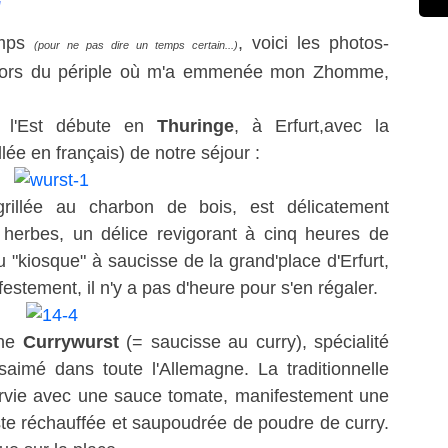
s
emps
, voici les photos-
(pour ne pas dire un temps certain...)
 lors du périple où m'a emmenée mon Zhomme,
 l'Est débute en
Thuringe
, à Erfurt,avec la
lée en français) de notre séjour :
grillée au charbon de bois, est délicatement
herbes, un délice revigorant à cinq heures de
u "kiosque" à saucisse de la grand'place d'Erfurt,
stement, il n'y a pas d'heure pour s'en régaler.
une
Currywurst
(= saucisse au curry), spécialité
saimé dans toute l'Allemagne. La traditionnelle
servie avec une sauce tomate, manifestement une
ste réchauffée et saupoudrée de poudre de curry.