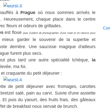
chauffés à
Prague
où nous sommes arrivés le
e. Heureusement, chaque place dans le centre
 fleurs et odeurs de grillades.
Cont
es
est floue
(pas évident de photographier d'une main et en vitesse pour
 mieux garder le souvenir de la superbe et
ste derrière. Une saucisse magique d'ailleurs
rague furent plus secs.
eut plus tard une autre spécialité tchèque,
la
elevée, ma foi.
et craquante du petit déjeuner :
iette de petit déjeuner avec fromages, carottes
bretzel salé, pain au carvi. Suivie d'une assiette
 Et puis du yaourt, des fruits frais, des gâteaux
ffet de breakfast nous servait de brunch.