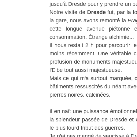
jusqu'à Dresde pour y prendre un b
Notre visite de
Dresde
fut, par la 
la gare, nous avons remonté la
Pra
cette longue avenue piétonne e
consommation. Étrange alchimie...
Il nous restait 2 h pour parcourir l
moins récemment. Une véritable cla
profusion de monuments majestueux 
l'Elbe tout aussi majestueuse.
Mais ce qui m'a surtout marquée, c'
bâtiments ressuscités du néant ave
pierres noires, calcinées.
Il en naît une puissance émotionnell
la splendeur passée de Dresde et ce
le plus lourd tribut des guerres.
Je n'ai pas mangé de saucisse à D