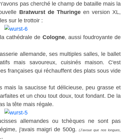
 n'avons pas cherché le champ de bataille mais la
ouvelle
Bratwurst de Thuringe
en version XL,
 sur le trottoir :
 la cathédrale de
Cologne
, aussi foudroyante de
sserie allemande, ses multiples salles, le ballet
atifs mais savoureux, cuisinés maison. C'est
es françaises qui réchauffent des plats sous vide
es mais la saucisse fut délicieuse, peu grasse et
rfaites et un chou tout doux, tout fondant. De la
as la tête mais régale.
aucisses allemandes ou tchèques ne sont pas
régime, j'avais maigri de 500g.
(J'avoue que nos longues,
.