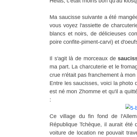
Hélas, c'était moins bon qu'au kiosq
Ma saucisse suivante a été mangée
vous voyez l'assiette de charcute
blancs et noirs, de délicieuses con
poire confite-piment-carvi) et d'oeu
Il s'agit là de morceaux de
saucis
ma part. La charcuterie et le froma
crue n'était pas franchement à mon 
Entre les saucisses, voici la photo q
est né mon Zhomme et qu'il a quitt
:
Ce village du fin fond de l'Alle
République Tchèque, il aurait été
voiture de location ne pouvait tr