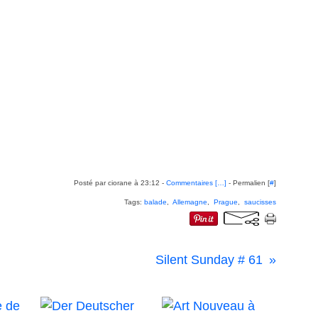
Posté par ciorane à 23:12 -
Commentaires [
…
]
- Permalien [
#
]
Tags:
balade
,
Allemagne
,
Prague
,
saucisses
Silent Sunday # 61