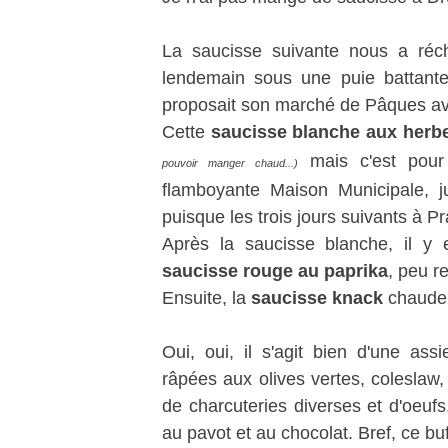
La saucisse suivante nous a ré
lendemain sous une puie battant
proposait son marché de Pâques avec
Cette
saucisse blanche aux herb
mais c'est pour
pouvoir manger chaud...)
flamboyante Maison Municipale, ju
puisque les trois jours suivants à P
Après la saucisse blanche, il y 
saucisse rouge au paprika
, peu r
Ensuite, la
saucisse knack
chaude 
Oui, oui, il s'agit bien d'une ass
râpées aux olives vertes, coleslaw, 
de charcuteries diverses et d'oeufs.
au pavot et au chocolat. Bref, ce bu