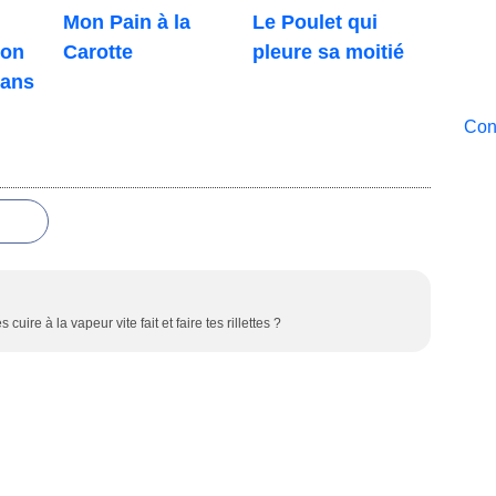
Mon Pain à la
Le Poulet qui
son
Carotte
pleure sa moitié
sans
Cont
 cuire à la vapeur vite fait et faire tes rillettes ?