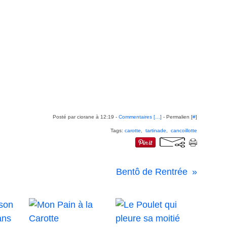
Posté par ciorane à 12:19 -
Commentaires [
…
]
- Permalien [
#
]
Tags:
carotte
,
tartinade
,
cancoillotte
Bentô de Rentrée