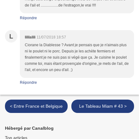
de l'ail et ...................de l'estragon,le vrai !!!!
Répondre
L
lililalili
11/07/2018 18:57
Ciorane la Diablesse ? Avant je pensais que je n'aimais plus
ni le poulet ni le porc. Depuis je les achète fermiers et
finalement je ne suis pas si végé que ça. Je cuisine le poulet
comme toi, mais étant provençale d'origine, je mets de l'ail, de
l'ail, et encore un peu d'ail. ;)
Répondre
< Entre France et Belgique
Le Tableau Miam # 43 >
Hébergé par Canalblog
Top articles