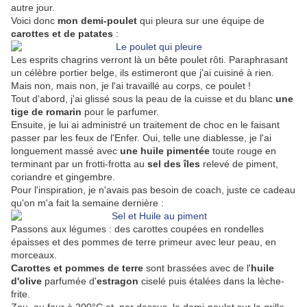
autre jour.
Voici donc
mon demi-poulet
qui pleura sur une équipe de
carottes et de patates
:
Les esprits chagrins verront là un bête poulet rôti. Paraphrasant
un célèbre portier belge, ils estimeront que j'ai cuisiné à rien.
Mais non, mais non, je l'ai travaillé au corps, ce poulet !
Tout d'abord, j'ai glissé sous la peau de la cuisse et du blanc
une
tige de romarin
pour le parfumer.
Ensuite, je lui ai administré un traitement de choc en le faisant
passer par les feux de l'Enfer. Oui, telle une diablesse, je l'ai
longuement massé avec
une huile pimentée
toute rouge en
terminant par un frotti-frotta au
sel des îles
relevé de piment,
coriandre et gingembre.
Pour l'inspiration, je n'avais pas besoin de coach, juste ce cadeau
qu'on m'a fait la semaine dernière :
Passons aux légumes : des carottes coupées en rondelles
épaisses et des pommes de terre primeur avec leur peau, en
morceaux.
Carottes et pommes de terre
sont brassées avec de l'
huile
d'olive
parfumée d'
estragon
ciselé puis étalées dans la lèche-
frite.