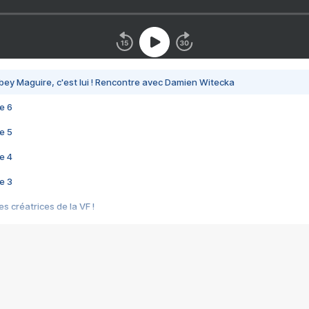
bey Maguire, c'est lui ! Rencontre avec Damien Witecka
e 6
e 5
e 4
e 3
s créatrices de la VF !
e 2
e 1
e Mektoub My Love arrive enfin ! Rencontre avec Shaïn Boumedine et Sal
i : après Toni en famille