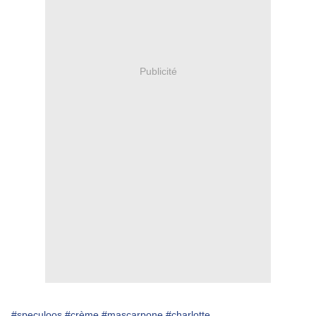
Publicité
#speculoos
#crème
#mascarpone
#charlotte