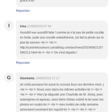
grâce à toi
Répondre
I
irisa
21/08/2019 07:34
Aussitôt vue aussitôt faite ! comme je n'ai pas de petite cocotte
en fonte, juste une cocotte antiadhésive, j'ai fait la photo sur le
plat de service <br /> <br />
http://cuisinetcouleurs.canalblog.com/archives/2019/08/21/37
580212.html<br /> <br /> On s'est régalés !
Répondre
G
Giovinetta
18/08/2019 17:17
ah voilà pourquoi toi aussi tu couvais tous ces derniers mois ;)
<br /> <br /> Nous voici dans les mêmes activités<br /> <br />
<br /> <br /> Hier j'ai dégusté une Charlotte de M. JAcky, avec
aubergines et agneau, sans bière (hélas oublié le tel avec les
photos en route)<br /> <br /> mes invités de cette semaine
aimeraient surement ton ragoût<br /> <br /> <br /> <br />