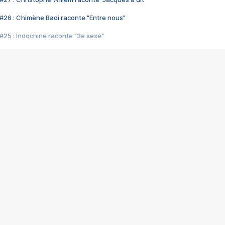
#26 : Chimène Badi raconte "Entre nous"
#25 : Indochine raconte "3e sexe"
#24 : Zaho raconte "C'est chelou"
#23 : Patrick Bruel raconte "Au café des délices"
#22 : Kyo raconte "Le chemin"
#21 : Nolwenn Leroy raconte "Cassé"
#20 : Patrick Hernandez raconte "Born to be alive"
#19 : Lorie raconte "Près de moi"
#18 : Michael Jones raconte "A nos actes manqués" (avec Jean-Jacque
#17 : Khaled raconte "Aïcha"
#16 : Corneille raconte "Parce qu'on vient de loin"
#15 : Indochine raconte "L'aventurier"