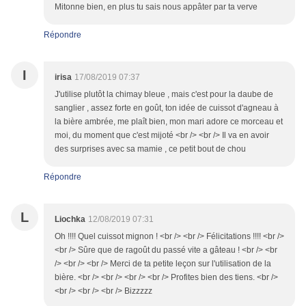
Mitonne bien, en plus tu sais nous appâter par ta verve
Répondre
I
irisa
17/08/2019 07:37
J'utilise plutôt la chimay bleue , mais c'est pour la daube de
sanglier , assez forte en goût, ton idée de cuissot d'agneau à
la bière ambrée, me plaît bien, mon mari adore ce morceau et
moi, du moment que c'est mijoté <br /> <br /> Il va en avoir
des surprises avec sa mamie , ce petit bout de chou
Répondre
L
Liochka
12/08/2019 07:31
Oh !!!! Quel cuissot mignon ! <br /> <br /> Félicitations !!!! <br />
<br /> Sûre que de ragoût du passé vite a gâteau ! <br /> <br
/> <br /> <br /> Merci de ta petite leçon sur l'utilisation de la
bière. <br /> <br /> <br /> <br /> Profites bien des tiens. <br />
<br /> <br /> <br /> Bizzzzz