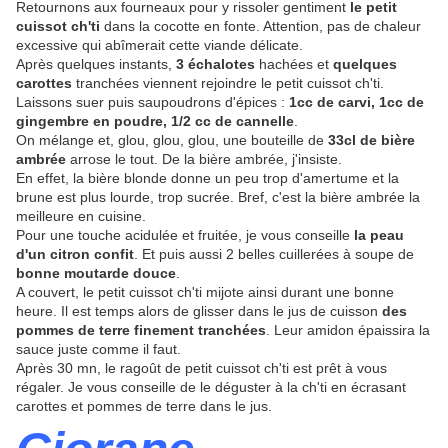
Retournons aux fourneaux pour y rissoler gentiment
le petit
cuissot ch'ti
dans la cocotte en fonte. Attention, pas de chaleur
excessive qui abîmerait cette viande délicate.
Après quelques instants,
3 échalotes
hachées et
quelques
carottes
tranchées viennent rejoindre le petit cuissot ch'ti.
Laissons suer puis saupoudrons d'épices :
1cc de carvi, 1cc de
gingembre en poudre, 1/2 cc de cannelle
.
On mélange et, glou, glou, glou, une bouteille de
33cl de bière
ambrée
arrose le tout. De la bière ambrée, j'insiste.
En effet, la bière blonde donne un peu trop d'amertume et la
brune est plus lourde, trop sucrée. Bref, c'est la bière ambrée la
meilleure en cuisine.
Pour une touche acidulée et fruitée, je vous conseille
la peau
d'un citron confit
. Et puis aussi 2 belles cuillerées à soupe de
bonne moutarde douce
.
A couvert, le petit cuissot ch'ti mijote ainsi durant une bonne
heure. Il est temps alors de glisser dans le jus de cuisson
des
pommes de terre finement tranchées
. Leur amidon épaissira la
sauce juste comme il faut.
Après 30 mn, le ragoût de petit cuissot ch'ti est prêt à vous
régaler. Je vous conseille de le déguster à la ch'ti en écrasant
carottes et pommes de terre dans le jus.