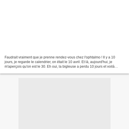
Faudrait vraiment que je prenne rendez-vous chez l'ophtalmo ! Il y a 10
jours, je regarde le calendrier, on était le 10 avril. Et là, aujourd'hui, je
m'aperçois qu'on est le 30. Eh oui, la bigleuse a perdu 10 jours et voilà
comment la Cuisine des Restes...