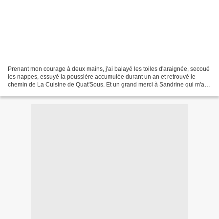
Prenant mon courage à deux mains, j'ai balayé les toiles d'araignée, secoué
les nappes, essuyé la poussière accumulée durant un an et retrouvé le
chemin de La Cuisine de Quat'Sous. Et un grand merci à Sandrine qui m'a
donné ce courage en m'envoyant des...