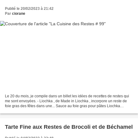
Publié le 20/02/2023 à 21:42
Par
ciorane
Le 20 du mois, je compile dans un billet les idées de recettes de restes qui
me sont envoyées. - Liochka , de Made in Liochka , incorpore un reste de
foie gras des fêtes dans une... Sauce au foie gras pour pâtes Liochka
termine aussi un paquet de galettes...
Tarte Fine aux Restes de Brocoli et de Béchamel