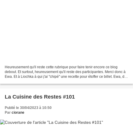
Heureusement qu'il reste cette rubrique pour faire tenir encore ce blog
debout. Et surtout, heureusement qu'il reste des participantes. Merci donc à
Ewa. Et à Liochka à qui j'ai "chipé" une recette pour étoffer ce billet. Ewa, de
Les Horizons d'Ewa, recycle...
La Cuisine des Restes #101
Publié le 30/04/2023 à 10:50
Par
ciorane