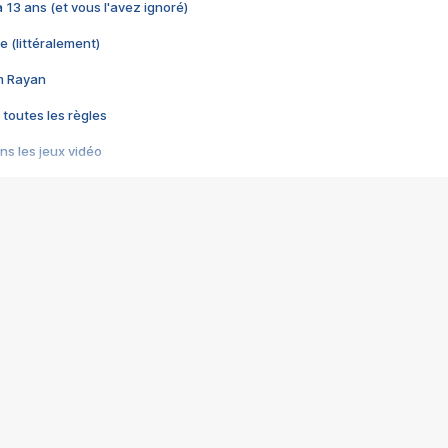
 a 13 ans (et vous l'avez ignoré)
e (littéralement)
im Rayan
 toutes les règles
s les jeux vidéo
us choquant de Rockstar ? - Le scandale BULLY
e plus moche de Steam
du RÊVE tourne au CAUCHEMAR
pendant 8 heures
it… à tort
umiliés par un jeu vidéo
ire - Final Fantasy 8
ti un empire - Age of Empires