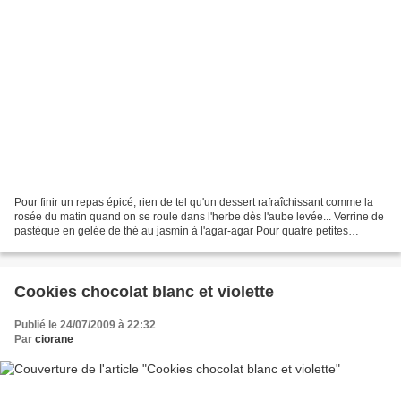
Pour finir un repas épicé, rien de tel qu'un dessert rafraîchissant comme la
rosée du matin quand on se roule dans l'herbe dès l'aube levée... Verrine de
pastèque en gelée de thé au jasmin à l'agar-agar Pour quatre petites
verrines aux saveurs fruitées...
Cookies chocolat blanc et violette
Publié le 24/07/2009 à 22:32
Par
ciorane