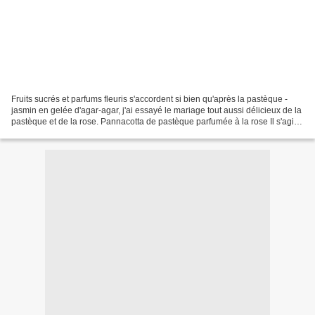
Fruits sucrés et parfums fleuris s'accordent si bien qu'après la pastèque -
jasmin en gelée d'agar-agar, j'ai essayé le mariage tout aussi délicieux de la
pastèque et de la rose. Pannacotta de pastèque parfumée à la rose Il s'agit
d'une pannacotta classique...