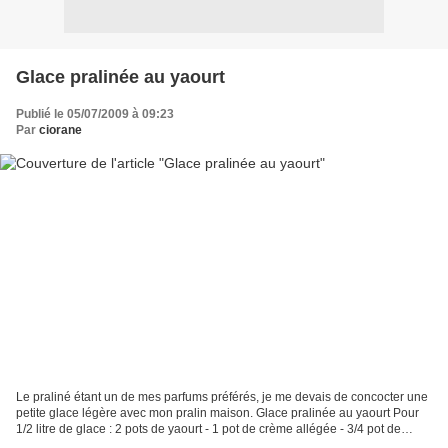
Glace pralinée au yaourt
Publié le 05/07/2009 à 09:23
Par
ciorane
Le praliné étant un de mes parfums préférés, je me devais de concocter une
petite glace légère avec mon pralin maison. Glace pralinée au yaourt Pour
1/2 litre de glace : 2 pots de yaourt - 1 pot de crème allégée - 3/4 pot de
pralin en poudre fine - 1/2...