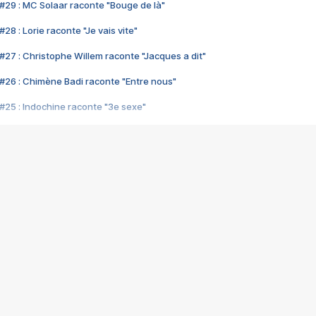
#29 : MC Solaar raconte "Bouge de là"
28 : Lorie raconte "Je vais vite"
#27 : Christophe Willem raconte "Jacques a dit"
#26 : Chimène Badi raconte "Entre nous"
#25 : Indochine raconte "3e sexe"
#24 : Zaho raconte "C'est chelou"
#23 : Patrick Bruel raconte "Au café des délices"
#22 : Kyo raconte "Le chemin"
#21 : Nolwenn Leroy raconte "Cassé"
#20 : Patrick Hernandez raconte "Born to be alive"
#19 : Lorie raconte "Près de moi"
#18 : Michael Jones raconte "A nos actes manqués" (avec Jean-Jacque
#17 : Khaled raconte "Aïcha"