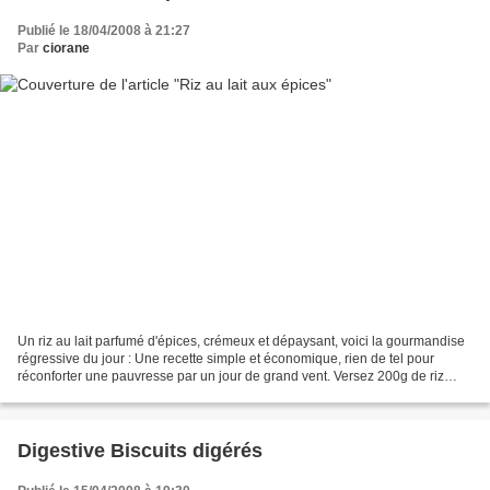
Publié le 18/04/2008 à 21:27
Par
ciorane
Un riz au lait parfumé d'épices, crémeux et dépaysant, voici la gourmandise
régressive du jour : Une recette simple et économique, rien de tel pour
réconforter une pauvresse par un jour de grand vent. Versez 200g de riz
rond dans une casserole d'eau bouillante,...
Digestive Biscuits digérés