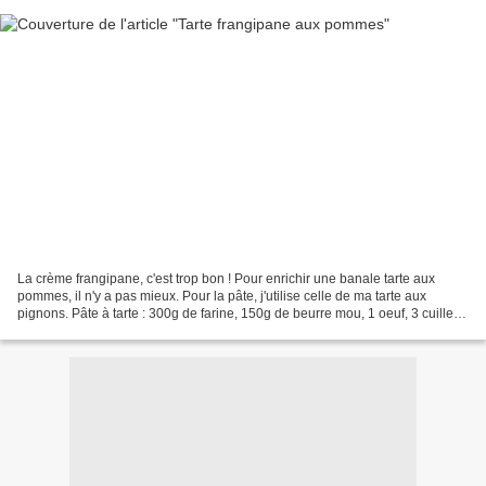
La crème frangipane, c'est trop bon ! Pour enrichir une banale tarte aux
pommes, il n'y a pas mieux. Pour la pâte, j'utilise celle de ma tarte aux
pignons. Pâte à tarte : 300g de farine, 150g de beurre mou, 1 oeuf, 3 cuillers
à soupe de lait froid. Sabler...