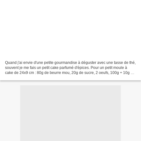
Quand j'ai envie d'une petite gourmandise à déguster avec une tasse de thé,
souvent je me fais un petit cake parfumé d'épices. Pour un petit moule à
cake de 24x9 cm : 80g de beurre mou, 20g de sucre, 2 oeufs, 100g + 10g de
farine, 1/2 paquet de levure,...