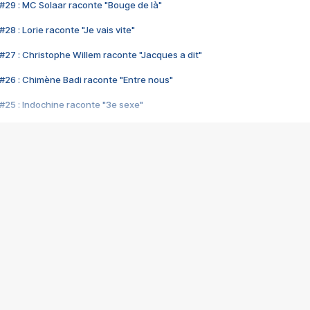
#29 : MC Solaar raconte "Bouge de là"
28 : Lorie raconte "Je vais vite"
#27 : Christophe Willem raconte "Jacques a dit"
#26 : Chimène Badi raconte "Entre nous"
#25 : Indochine raconte "3e sexe"
#24 : Zaho raconte "C'est chelou"
#23 : Patrick Bruel raconte "Au café des délices"
#22 : Kyo raconte "Le chemin"
#21 : Nolwenn Leroy raconte "Cassé"
#20 : Patrick Hernandez raconte "Born to be alive"
#19 : Lorie raconte "Près de moi"
#18 : Michael Jones raconte "A nos actes manqués" (avec Jean-Jacque
#17 : Khaled raconte "Aïcha"