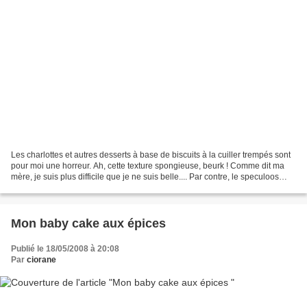
Les charlottes et autres desserts à base de biscuits à la cuiller trempés sont
pour moi une horreur. Ah, cette texture spongieuse, beurk ! Comme dit ma
mère, je suis plus difficile que je ne suis belle.... Par contre, le speculoos
imbibé de café, là c'est...
Mon baby cake aux épices
Publié le 18/05/2008 à 20:08
Par
ciorane