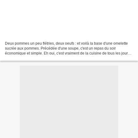
Deux pommes un peu flétries, deux oeufs : et voilà la base d'une omelette
sucrée aux pommes. Précédée d'une soupe, c'est un repas du soir
économique et simple. Eh oui, c'est vraiment de la cuisine de tous les jours
que vous trouvez ici.... Bon, mon omelette...