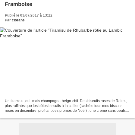
Framboise
Publié le 03/07/2017 à 13:22
Par
ciorane
Un tiramisu, oui, mais champagno-belgo-chti. Des biscuits roses de Reims,
plus raffinés que les bêtes biscuits à la cuiller (j'achète tous mes biscuits
roses en décembre, profitant des promos de Noël) , une crème sans oeufs
pour être plus légère et surtout,...