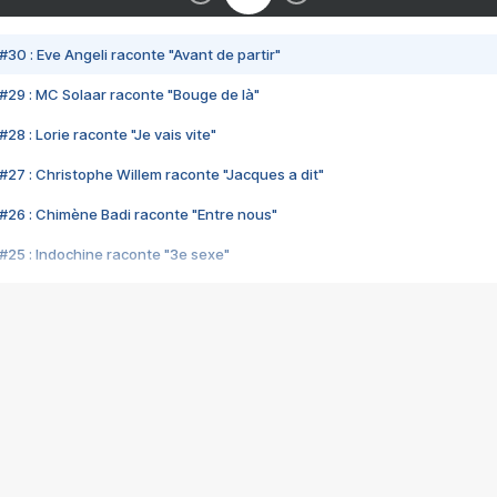
#30 : Eve Angeli raconte "Avant de partir"
#29 : MC Solaar raconte "Bouge de là"
28 : Lorie raconte "Je vais vite"
#27 : Christophe Willem raconte "Jacques a dit"
#26 : Chimène Badi raconte "Entre nous"
#25 : Indochine raconte "3e sexe"
#24 : Zaho raconte "C'est chelou"
#23 : Patrick Bruel raconte "Au café des délices"
#22 : Kyo raconte "Le chemin"
#21 : Nolwenn Leroy raconte "Cassé"
#20 : Patrick Hernandez raconte "Born to be alive"
#19 : Lorie raconte "Près de moi"