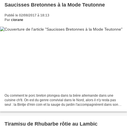
Saucisses Bretonnes à la Mode Teutonne
Publié le 02/08/2017 à 18:13
Par
ciorane
Ou comment le porc breton plongea dans la bière allemande dans une
cuisine ch'ti. On est du genre convivial dans le Nord, alors il n'y resta pas
seul : la Bintje d'min coin et la sauge du jardin l'accompagnèrent dans son
bain. Et pourquoi ? Pour mon plus...
Tiramisu de Rhubarbe rôtie au Lambic