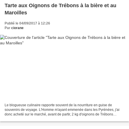
Tarte aux Oignons de Trébons à la bière et au
Maroilles
Publié le 04/09/2017 à 12:26
Par
ciorane
Le blogueuse culinaire rapporte souvent de la nourriture en guise de
souvenirs de voyage. L'Homme m'ayant emmenée dans les Pyrénées, j'ai
donc acheté sur le marché, avant de partir, 2 kg d'oignons de Trébons
(prononcez Trébonse), un village du coin. Afin...