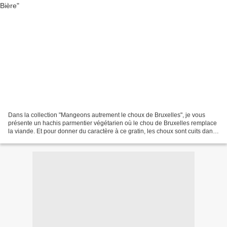
Dans la collection "Mangeons autrement le choux de Bruxelles", je vous
présente un hachis parmentier végétarien où le chou de Bruxelles remplace
la viande. Et pour donner du caractère à ce gratin, les choux sont cuits dans
de la bière... belge, cela va...