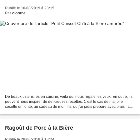
Publié le 10/08/2019 à 23:15
Par
ciorane
De beaux ustensiles en cuisine, voilà qui nous régale les yeux. En outre, ils
peuvent nous inspirer de délicieuses recettes. C'est le cas de ma jolie
cocotte en fonte, un cadeau de mon fils, où j'ai jadis préparé avec plaisir ce
réjouissant aligot de...
Ragoût de Porc à la Bière
Publié le 28/06/2018 à 13:24