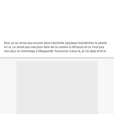
Non, je ne verse pas encore dans l'alchimie (quoique transformer le plomb
en or, ce serait pas mal pour faire de la cuisine à mil'sous) et ce n'est pas
non plus un hommage à Marguerite Yourcenar (celui-là, je l'ai déjà écrit et
j'en ris encore !). Tout...