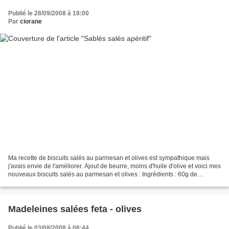
Publié le 28/09/2008 à 18:00
Par
ciorane
Ma recette de biscuits salés au parmesan et olives est sympathique mais
j'avais envie de l'améliorer. Ajout de beurre, moins d'huile d'olive et voici mes
nouveaux biscuits salés au parmesan et olives : Ingrédients : 60g de
parmesan - 140g de farine -...
Madeleines salées feta - olives
Publié le 03/08/2008 à 08:44