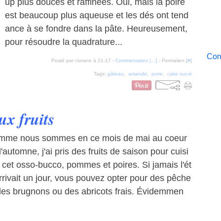
up plus douces et raffinées. Oui, mais la poire
est beaucoup plus aqueuse et les dés ont tend
ance à se fondre dans la pâte. Heureusement,
pour résoudre la quadrature...
Cont
Posté par ciorane à 21:17 -
Commentaires [
…
]
- Permalien [
#
]
Tags:
gâteau
,
amande
,
poire
,
cake sucré
ux fruits
mme nous sommes en ce mois de mai au coeur
l'automne, j'ai pris des fruits de saison pour cuisi
 cet osso-bucco, pommes et poires. Si jamais l'ét
rrivait un jour, vous pouvez opter pour des pêche
des brugnons ou des abricots frais. Évidemmen