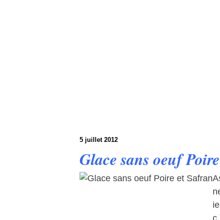
5 juillet 2012
Glace sans oeuf Poire
A
n
i
c