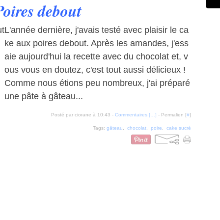
Poires debout
L'année dernière, j'avais testé avec plaisir le ca
ke aux poires debout. Après les amandes, j'ess
aie aujourd'hui la recette avec du chocolat et, v
ous vous en doutez, c'est tout aussi délicieux !
Comme nous étions peu nombreux, j'ai préparé
une pâte à gâteau...
Posté par ciorane à 10:43 -
Commentaires [
…
]
- Permalien [
#
]
Tags:
gâteau
,
chocolat
,
poire
,
cake sucré