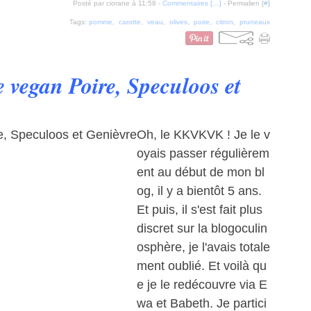
Posté par ciorane à 11:58 -
Commentaires [
…
]
- Permalien [
#
]
Tags:
pomme
,
carotte
,
veau
,
olives
,
poire
,
citron
,
pruneaux
vegan Poire, Speculoos et
Oh, le KKVKVK ! Je le v
oyais passer régulièrem
ent au début de mon bl
og, il y a bientôt 5 ans.
Et puis, il s'est fait plus
discret sur la blogoculin
osphère, je l'avais totale
ment oublié. Et voilà qu
e je le redécouvre via E
wa et Babeth. Je partici