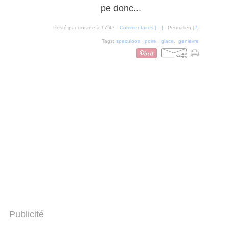
pe donc...
Posté par ciorane à 17:47 -
Commentaires [
…
]
- Permalien [
#
]
Tags:
speculoos
,
poire
,
glace
,
genièvre
Publicité