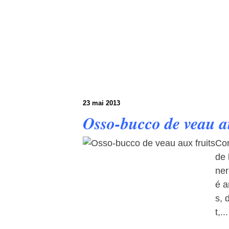
23 mai 2013
Osso-bucco de veau a
Co
de 
ner
é a
s, 
t,...