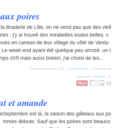
 aux poires
 la Braderie de Lille, on ne vend pas que des vieil
eries : j'y ai trouvé des mirabelles toutes belles, v
nues en camion de leur village du côté de Verdu
. Le week-end ayant été quelque peu arrosé, un t
mps ch'ti mais aussi breton, j'ai choisi de les...
Posté par ciorane à 17:23 -
Commentaires [
…
]
- Permalien [
#
]
Tags:
poire
,
mirabelle
,
far
ut et amande
Septembre est là, la saison des gâteaux aux po
mmes débute. Sauf que les poires sont beauco