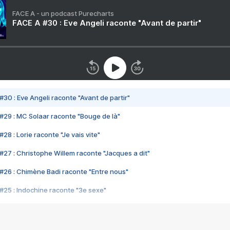
FACE A - un podcast Purecharts
FACE A #30 : Eve Angeli raconte "Avant de partir"
#30 : Eve Angeli raconte "Avant de partir"
#29 : MC Solaar raconte "Bouge de là"
28 : Lorie raconte "Je vais vite"
#27 : Christophe Willem raconte "Jacques a dit"
#26 : Chimène Badi raconte "Entre nous"
#25 : Indochine raconte "3e sexe"
#24 : Zaho raconte "C'est chelou"
#23 : Patrick Bruel raconte "Au café des délices"