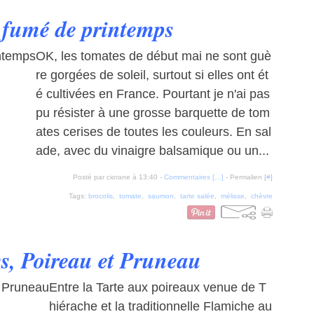
fumé de printemps
OK, les tomates de début mai ne sont guè
re gorgées de soleil, surtout si elles ont ét
é cultivées en France. Pourtant je n'ai pas
pu résister à une grosse barquette de tom
ates cerises de toutes les couleurs. En sal
ade, avec du vinaigre balsamique ou un...
Posté par ciorane à 13:40 -
Commentaires [
…
]
- Permalien [
#
]
Tags:
brocolis
,
tomate
,
saumon
,
tarte salée
,
mélisse
,
chèvre
s, Poireau et Pruneau
Entre la Tarte aux poireaux venue de T
hiérache et la traditionnelle Flamiche au