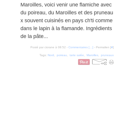
Maroilles, voici venir une flamiche avec
du poireau, du Maroilles et des pruneau
x souvent cuisinés en pays ch'ti comme
dans le lapin à la flamande. Ingrédients
de la pâte...
Posté par ciorane à 08:52 -
Commentaires [
…
]
- Permalien [
#
]
Tags:
Nord
,
poireau
,
tarte salée
,
Maroilles
,
pruneaux