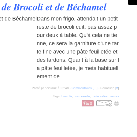
 de Brocoli et de Béchamel
Dans mon frigo, attendait un petit
reste de brocoli cuit, pas assez p
our deux à table. Qu'à cela ne tie
nne, ce sera la garniture d'une tar
te fine avec une pâte feuilletée et
des lardons. Quant à la base sur l
a pâte feuilletée, je mets habituell
ement de...
Posté par ciorane à 22:48 -
Commentaires [
…
]
- Permalien [
#
]
Tags:
brocolis
,
mozzarella
,
tarte salée
,
restes