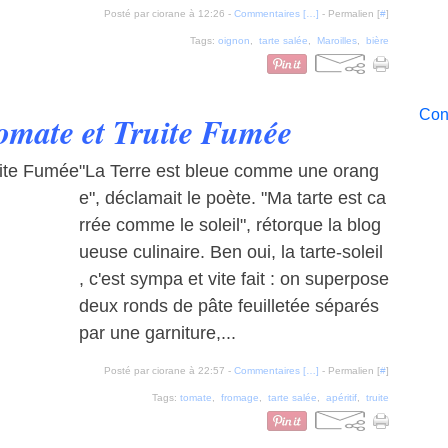
Posté par ciorane à 12:26 -
Commentaires [
…
]
- Permalien [
#
]
Tags:
oignon
,
tarte salée
,
Maroilles
,
bière
Cont
Tomate et Truite Fumée
"La Terre est bleue comme une orang
e", déclamait le poète. "Ma tarte est ca
rrée comme le soleil", rétorque la blog
ueuse culinaire. Ben oui, la tarte-soleil
, c'est sympa et vite fait : on superpose
deux ronds de pâte feuilletée séparés
par une garniture,...
Posté par ciorane à 22:57 -
Commentaires [
…
]
- Permalien [
#
]
Tags:
tomate
,
fromage
,
tarte salée
,
apéritif
,
truite