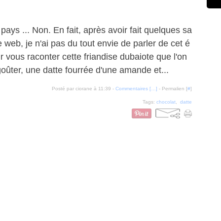
pays ... Non. En fait, après avoir fait quelques sa
e web, je n'ai pas du tout envie de parler de cet é
r vous raconter cette friandise dubaiote que l'on
oûter, une datte fourrée d'une amande et...
Posté par ciorane à 11:39 -
Commentaires [
…
]
- Permalien [
#
]
Tags:
chocolat
,
datte