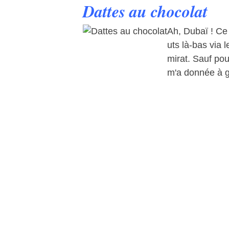
Dattes au chocolat
Ah, Dubaï ! Ce 
uts là-bas via l
mirat. Sauf pou
m'a donnée à g