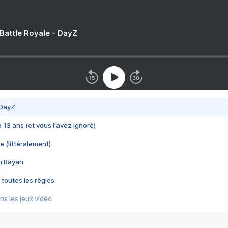
 Battle Royale - DayZ
 DayZ
 a 13 ans (et vous l'avez ignoré)
e (littéralement)
im Rayan
 toutes les règles
s les jeux vidéo
us choquant de Rockstar ? - Le scandale BULLY