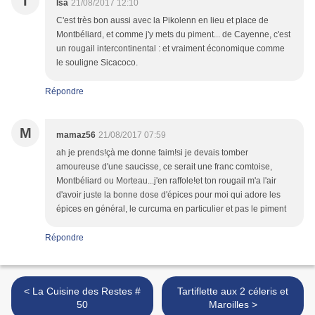
I
Isa
21/08/2017 12:10
C'est très bon aussi avec la Pikolenn en lieu et place de
Montbéliard, et comme j'y mets du piment... de Cayenne, c'est
un rougail intercontinental : et vraiment économique comme
le souligne Sicacoco.
Répondre
M
mamaz56
21/08/2017 07:59
ah je prends!çà me donne faim!si je devais tomber
amoureuse d'une saucisse, ce serait une franc comtoise,
Montbéliard ou Morteau...j'en raffole!et ton rougail m'a l'air
d'avoir juste la bonne dose d'épices pour moi qui adore les
épices en général, le curcuma en particulier et pas le piment
Répondre
< La Cuisine des Restes #
Tartiflette aux 2 céleris et
50
Maroilles >