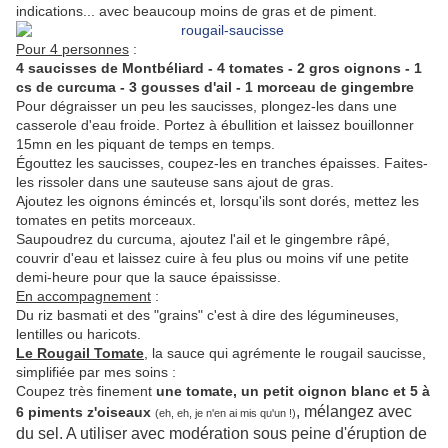
indications... avec beaucoup moins de gras et de piment.
Pour 4 personnes
:
4 saucisses de Montbéliard - 4 tomates - 2 gros oignons - 1
cs de curcuma - 3 gousses d'ail - 1 morceau de gingembre
Pour dégraisser un peu les saucisses, plongez-les dans une
casserole d'eau froide. Portez à ébullition et laissez bouillonner
15mn en les piquant de temps en temps.
Égouttez les saucisses, coupez-les en tranches épaisses. Faites-
les rissoler dans une sauteuse sans ajout de gras.
Ajoutez les oignons émincés et, lorsqu'ils sont dorés, mettez les
tomates en petits morceaux.
Saupoudrez du curcuma, ajoutez l'ail et le gingembre râpé,
couvrir d'eau et laissez cuire à feu plus ou moins vif une petite
demi-heure pour que la sauce épaississe.
En accompagnement
:
Du riz basmati et des "grains" c'est à dire des légumineuses,
lentilles ou haricots.
Le Rougail Tomate
, la sauce qui agrémente le rougail saucisse,
simplifiée par mes soins :
Coupez très finement
une tomate, un petit oignon blanc et 5 à
, mélangez avec
6 piments z'oiseaux
(eh, eh, je n'en ai mis qu'un !)
du sel. A utiliser avec modération sous peine d'éruption de