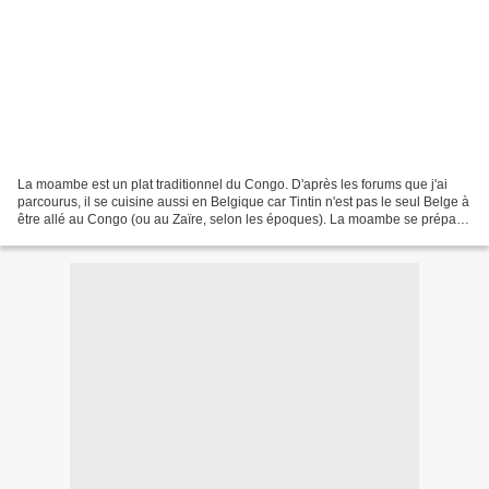
La moambe est un plat traditionnel du Congo. D'après les forums que j'ai
parcourus, il se cuisine aussi en Belgique car Tintin n'est pas le seul Belge à
être allé au Congo (ou au Zaïre, selon les époques). La moambe se prépare
habituellement avec du poulet...