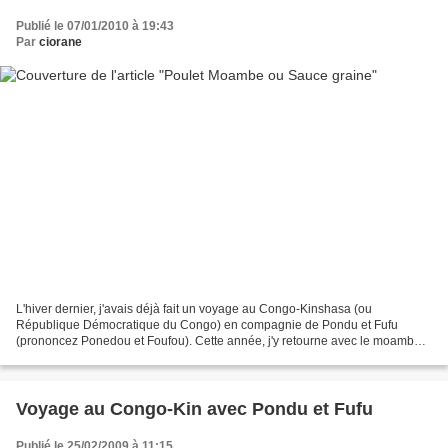
Publié le 07/01/2010 à 19:43
Par
ciorane
L'hiver dernier, j'avais déjà fait un voyage au Congo-Kinshasa (ou
République Démocratique du Congo) en compagnie de Pondu et Fufu
(prononcez Ponedou et Foufou). Cette année, j'y retourne avec le moambe,
ou sauce graine. Cette boîte vient d'une épicerie...
Voyage au Congo-Kin avec Pondu et Fufu
Publié le 25/02/2009 à 11:15