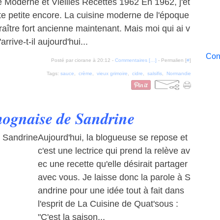
e Moderne et Vieilles Recettes 1962 En 1962, j'ét
ute petite encore. La cuisine moderne de l'époque
raître fort ancienne maintenant. Mais moi qui ai v
m'arrive-t-il aujourd'hui...
Cont
Posté par ciorane à 20:12 -
Commentaires [
…
]
- Permalien [
#
]
Tags:
sauce
,
crème
,
vieux grimoire
,
cidre
,
salsifis
,
Normandie
ognaise de Sandrine
Aujourd'hui, la blogueuse se repose et
c'est une lectrice qui prend la relève av
ec une recette qu'elle désirait partager
avec vous. Je laisse donc la parole à S
andrine pour une idée tout à fait dans
l'esprit de La Cuisine de Quat'sous :
"C'est la saison...