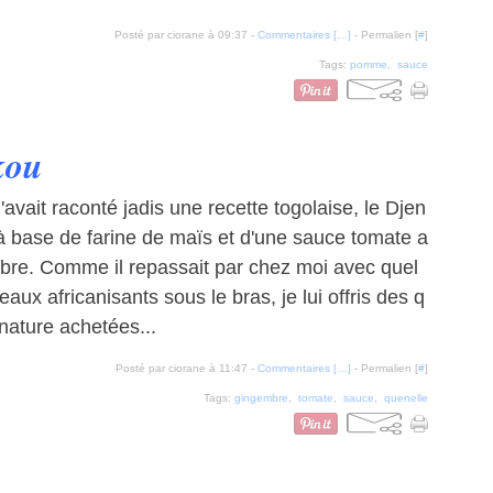
Posté par ciorane à 09:37 -
Commentaires [
…
]
- Permalien [
#
]
Tags:
pomme
,
sauce
kou
'avait raconté jadis une recette togolaise, le Djen
à base de farine de maïs et d'une sauce tomate a
bre. Comme il repassait par chez moi avec quel
eaux africanisants sous le bras, je lui offris des q
nature achetées...
Posté par ciorane à 11:47 -
Commentaires [
…
]
- Permalien [
#
]
Tags:
gingembre
,
tomate
,
sauce
,
quenelle