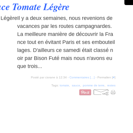
auce Tomate Légère
Il y a deux semaines, nous revenions de
vacances par les routes campagnardes.
La meilleure manière de découvrir la Fra
nce tout en évitant Paris et ses embouteil
lages. D'ailleurs ce samedi était classé n
oir par Bison Futé mais nous n'avons eu
que trois...
Posté par ciorane à 12:34 -
Commentaires [
…
]
- Permalien [
#
]
Tags:
tomate
,
sauce
,
pomme de terre
,
restes