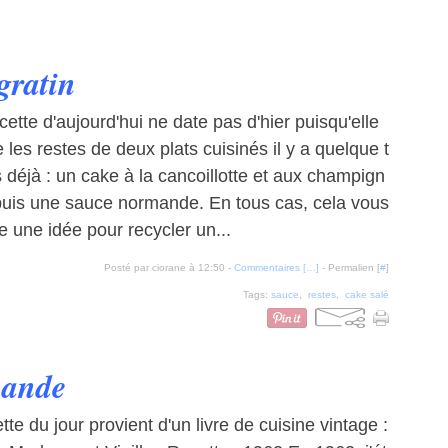
gratin
cette d'aujourd'hui ne date pas d'hier puisqu'elle
se les restes de deux plats cuisinés il y a quelque t
déjà : un cake à la cancoillotte et aux champign
puis une sauce normande. En tous cas, cela vous
 une idée pour recycler un...
Posté par ciorane à 12:50 -
Commentaires [
…
]
- Permalien [
#
]
Tags:
sauce
,
restes
,
cake salé
mande
tte du jour provient d'un livre de cuisine vintage :