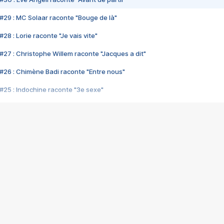
#29 : MC Solaar raconte "Bouge de là"
28 : Lorie raconte "Je vais vite"
#27 : Christophe Willem raconte "Jacques a dit"
#26 : Chimène Badi raconte "Entre nous"
#25 : Indochine raconte "3e sexe"
#24 : Zaho raconte "C'est chelou"
#23 : Patrick Bruel raconte "Au café des délices"
#22 : Kyo raconte "Le chemin"
#21 : Nolwenn Leroy raconte "Cassé"
#20 : Patrick Hernandez raconte "Born to be alive"
#19 : Lorie raconte "Près de moi"
#18 : Michael Jones raconte "A nos actes manqués" (avec Jean-Jacque