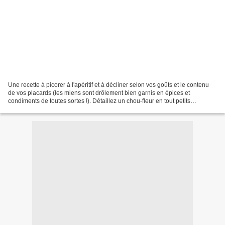
Une recette à picorer à l'apéritif et à décliner selon vos goûts et le contenu
de vos placards (les miens sont drôlement bien garnis en épices et
condiments de toutes sortes !). Détaillez un chou-fleur en tout petits
bouquets. Lavez, égouttez soigneusement....