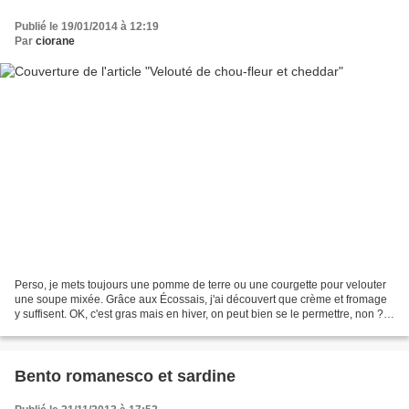
Publié le 19/01/2014 à 12:19
Par
ciorane
Perso, je mets toujours une pomme de terre ou une courgette pour velouter
une soupe mixée. Grâce aux Écossais, j'ai découvert que crème et fromage
y suffisent. OK, c'est gras mais en hiver, on peut bien se le permettre, non ?
Cette idée vient d'un site...
Bento romanesco et sardine