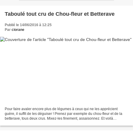
Taboulé tout cru de Chou-fleur et Betterave
Publié le 14/06/2016 à 12:25
Par
ciorane
Pour faire avaler encore plus de légumes à ceux qui ne les apprécient
guère, il suffit de les déguiser ! Prenez par exemple du chou-fleur et de la
betterave, tous deux crus. Mixez-les finement, assaisonnez. Et voilà
comment on obtient, en deux tours de...