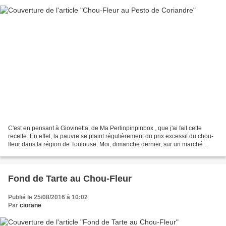
C'est en pensant à Giovinetta, de Ma Perlinpinpinbox , que j'ai fait cette
recette. En effet, la pauvre se plaint régulièrement du prix excessif du chou-
fleur dans la région de Toulouse. Moi, dimanche dernier, sur un marché
lillois, j'ai acheté 1€ ce...
Fond de Tarte au Chou-Fleur
Publié le 25/08/2016 à 10:02
Par
ciorane