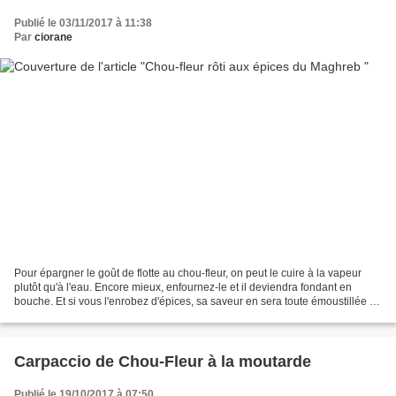
Publié le 03/11/2017 à 11:38
Par
ciorane
Pour épargner le goût de flotte au chou-fleur, on peut le cuire à la vapeur
plutôt qu'à l'eau. Encore mieux, enfournez-le et il deviendra fondant en
bouche. Et si vous l'enrobez d'épices, sa saveur en sera toute émoustillée !
Pour un petit chou-fleur...
Carpaccio de Chou-Fleur à la moutarde
Publié le 19/10/2017 à 07:50