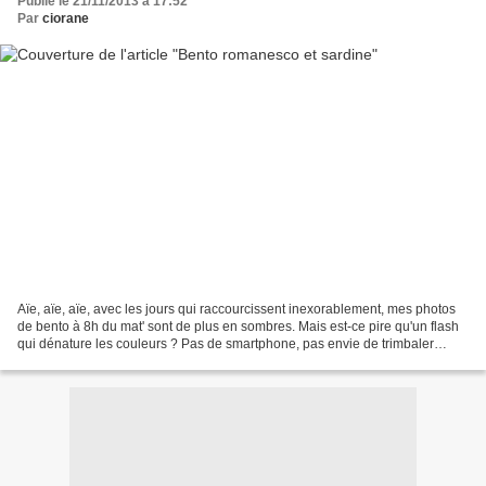
Publié le 21/11/2013 à 17:52
Par
ciorane
Aïe, aïe, aïe, avec les jours qui raccourcissent inexorablement, mes photos
de bento à 8h du mat' sont de plus en sombres. Mais est-ce pire qu'un flash
qui dénature les couleurs ? Pas de smartphone, pas envie de trimbaler
l'APN, il ne me reste plus qu'à...