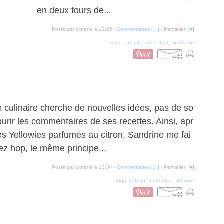
en deux tours de...
Posté par ciorane à 12:25 -
Commentaires [
…
]
- Permalien [
#
]
Tags:
taboulé
,
chou-fleur
,
betterave
culinaire cherche de nouvelles idées, pas de so
courir les commentaires de ses recettes. Ainsi, apr
s Yellowies parfumés au citron, Sandrine me fai
lez hop, le même principe...
Posté par ciorane à 13:34 -
Commentaires [
…
]
- Permalien [
#
]
Tags:
gâteau
,
betterave
,
brownie