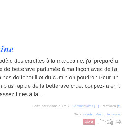
aine
odèle des carottes à la marocaine, j'ai préparé u
e de betterave parfumée à ma façon avec de l'ai
raines de fenouil et du cumin en poudre : Pour un
n plus rapide de la betterave crue, coupez-la en t
ssez fines à la...
Posté par ciorane à 17:14 -
Commentaires [
…
]
- Permalien [
#
]
Tags:
salade
,
Maroc
,
betterave