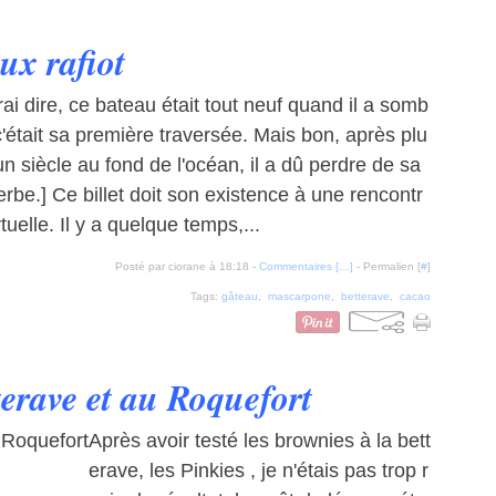
ux rafiot
rai dire, ce bateau était tout neuf quand il a somb
c'était sa première traversée. Mais bon, après plu
un siècle au fond de l'océan, il a dû perdre de sa
rbe.] Ce billet doit son existence à une rencontr
rtuelle. Il y a quelque temps,...
Posté par ciorane à 18:18 -
Commentaires [
…
]
- Permalien [
#
]
Tags:
gâteau
,
mascarpone
,
betterave
,
cacao
terave et au Roquefort
Après avoir testé les brownies à la bett
erave, les Pinkies , je n'étais pas trop r