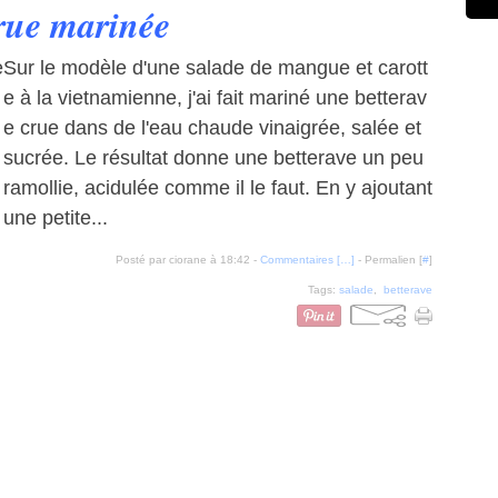
crue marinée
Sur le modèle d'une salade de mangue et carott
e à la vietnamienne, j'ai fait mariné une betterav
e crue dans de l'eau chaude vinaigrée, salée et
sucrée. Le résultat donne une betterave un peu
ramollie, acidulée comme il le faut. En y ajoutant
une petite...
Posté par ciorane à 18:42 -
Commentaires [
…
]
- Permalien [
#
]
Tags:
salade
,
betterave