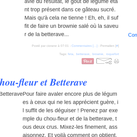
avie du résultat, le goût de légume éta
nt trop présent dans ce gâteau sucré.
Mais qu'à cela ne tienne ! Eh, eh, il suf
fit de faire un brownie salé où la saveu
r de la betterave...
Cont
Posté par ciorane à 07:01 -
Commentaires [
…
]
- Permalien [
#
]
Tags:
feta
,
betterave
,
brownie
,
roquefort
hou-fleur et Betterave
Pour faire avaler encore plus de légum
es à ceux qui ne les apprécient guère, i
l suffit de les déguiser ! Prenez par exe
mple du chou-fleur et de la betterave, t
ous deux crus. Mixez-les finement, ass
aisonnez. Et voilà comment on obtient,