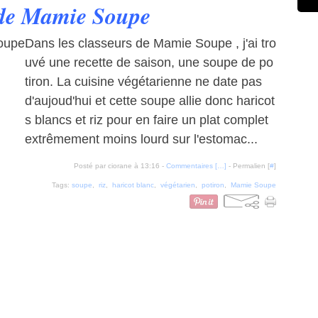
 de Mamie Soupe
Dans les classeurs de Mamie Soupe , j'ai tro
uvé une recette de saison, une soupe de po
tiron. La cuisine végétarienne ne date pas
d'aujoud'hui et cette soupe allie donc haricot
s blancs et riz pour en faire un plat complet
extrêmement moins lourd sur l'estomac...
Posté par ciorane à 13:16 -
Commentaires [
…
]
- Permalien [
#
]
Tags:
soupe
,
riz
,
haricot blanc
,
végétarien
,
potiron
,
Mamie Soupe