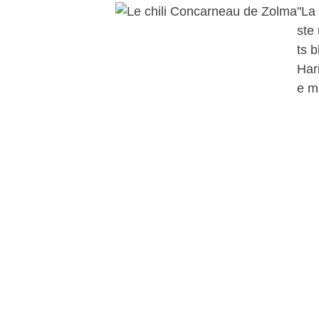
"La
ste
ts 
Har
e m