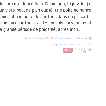
 lecture m'a donné faim. Dommage, frigo vide, ju
 un vieux bout de pain oublié, une boîte de harico
blancs et une autre de sardines dans un placard.
icots aux sardines ! Je les mariais souvent lors d
a grande période de précarité, après mon...
Posté par ciorane à 17:35 -
Commentaires [
…
]
- Permalien [
#
]
Tags:
bento
,
haricot blanc
,
sardine