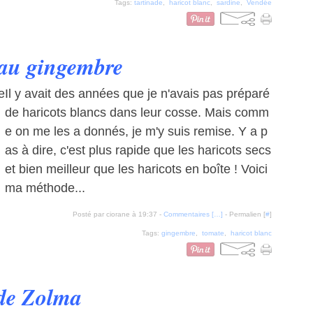
Tags:
tartinade
,
haricot blanc
,
sardine
,
Vendée
 au gingembre
Il y avait des années que je n'avais pas préparé
de haricots blancs dans leur cosse. Mais comm
e on me les a donnés, je m'y suis remise. Y a p
as à dire, c'est plus rapide que les haricots secs
et bien meilleur que les haricots en boîte ! Voici
ma méthode...
Posté par ciorane à 19:37 -
Commentaires [
…
]
- Permalien [
#
]
Tags:
gingembre
,
tomate
,
haricot blanc
 de Zolma