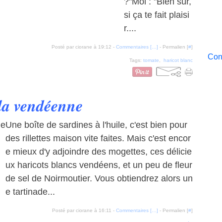
?"Moi : "Bien sûr,
si ça te fait plaisi
r....
Posté par ciorane à 19:12 -
Commentaires [
…
]
- Permalien [
#
]
Cont
Tags:
tomate
,
haricot blanc
 la vendéenne
Une boîte de sardines à l'huile, c'est bien pour
des rillettes maison vite faites. Mais c'est encor
e mieux d'y adjoindre des mogettes, ces délicie
ux haricots blancs vendéens, et un peu de fleur
de sel de Noirmoutier. Vous obtiendrez alors un
e tartinade...
Posté par ciorane à 16:11 -
Commentaires [
…
]
- Permalien [
#
]