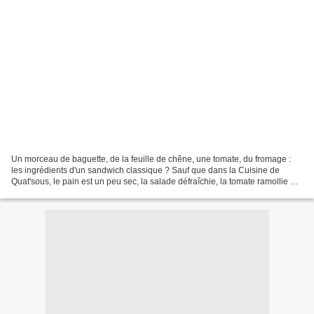
Un morceau de baguette, de la feuille de chêne, une tomate, du fromage :
les ingrédients d'un sandwich classique ? Sauf que dans la Cuisine de
Quat'sous, le pain est un peu sec, la salade défraîchie, la tomate ramollie et
le fromage racorni. Avec un peu...