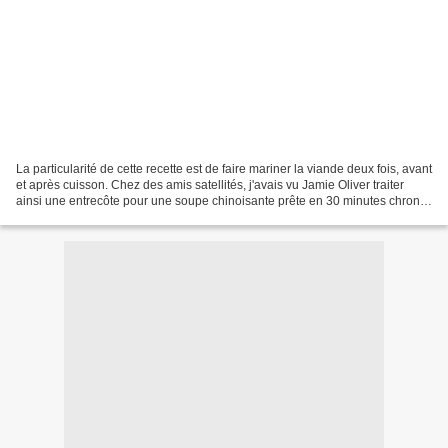
La particularité de cette recette est de faire mariner la viande deux fois, avant
et après cuisson. Chez des amis satellités, j'avais vu Jamie Oliver traiter
ainsi une entrecôte pour une soupe chinoisante prête en 30 minutes chrono.
J'ai repris l'idée...