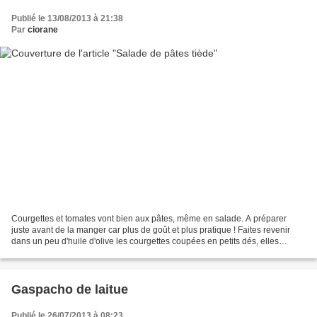
Publié le 13/08/2013 à 21:38
Par
ciorane
Courgettes et tomates vont bien aux pâtes, même en salade. A préparer
juste avant de la manger car plus de goût et plus pratique ! Faites revenir
dans un peu d'huile d'olive les courgettes coupées en petits dés, elles
cuiront plus vite. Ajoutez ail et...
Gaspacho de laitue
Publié le 26/07/2013 à 08:23