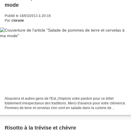
mode
Publié le 18/03/2013 à 20:16
Par
ciorane
Alsaciens et autres gens de l'Est, j'implore votre pardon pour ce billet
totalement irrespectueux des traditions. Merci d'avance pour votre clémence.
Pommes de terre et cervelas s'en vont en salade dans la cuisine de
quat'sous. Pour les dépayser, nul...
Risotto à la trévise et chèvre