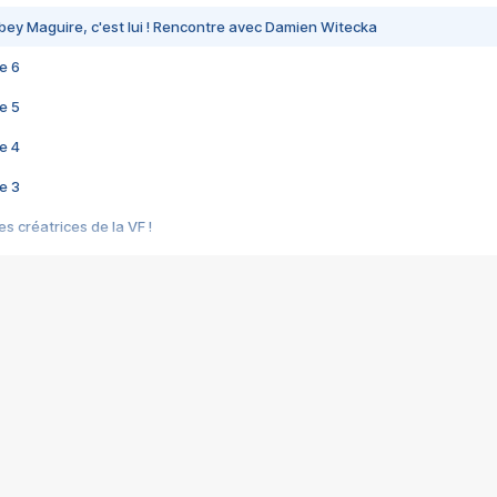
bey Maguire, c'est lui ! Rencontre avec Damien Witecka
e 6
e 5
e 4
e 3
s créatrices de la VF !
e 2
e 1
e Mektoub My Love arrive enfin ! Rencontre avec Shaïn Boumedine et Sal
i : après Toni en famille
elle réalise le bouleversant Dites lui que je l'aime
ais ! Rencontre autour de Vie privée de Rebecca Zlotowski