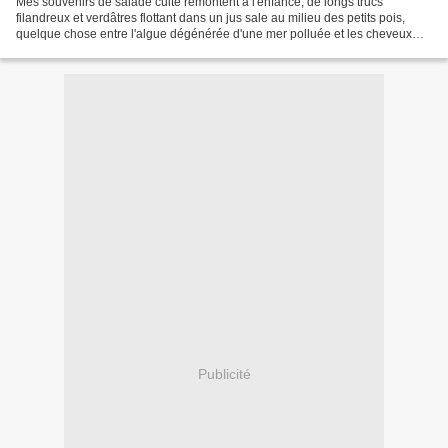
Mes souvenirs de salade cuite remontent à l'enfance, de longs trucs
filandreux et verdâtres flottant dans un jus sale au milieu des petits pois,
quelque chose entre l'algue dégénérée d'une mer polluée et les cheveux
d'un noyé ballotté sur les galets (l'ennui...
Publicité