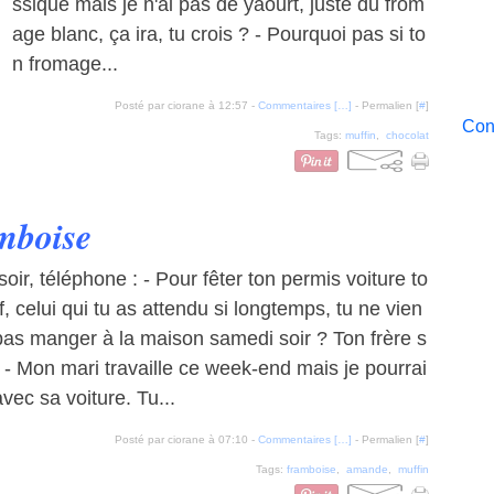
ssique mais je n'ai pas de yaourt, juste du from
age blanc, ça ira, tu crois ? - Pourquoi pas si to
n fromage...
Posté par ciorane à 12:57 -
Commentaires [
…
]
- Permalien [
#
]
Cont
Tags:
muffin
,
chocolat
mboise
soir, téléphone : - Pour fêter ton permis voiture to
f, celui qui tu as attendu si longtemps, tu ne vien
pas manger à la maison samedi soir ? Ton frère s
. - Mon mari travaille ce week-end mais je pourrai
avec sa voiture. Tu...
Posté par ciorane à 07:10 -
Commentaires [
…
]
- Permalien [
#
]
Tags:
framboise
,
amande
,
muffin