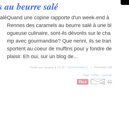
 au beurre salé
Quand une copine rapporte d'un week-end à
Rennes des caramels au beurre salé à une bl
ogueuse culinaire, sont-ils dévorés sur le cha
mp avec gourmandise? Que nenni, ils se tran
sportent au coeur de muffins pour y fondre de
plaisir. Eh oui, sur un blog de...
Posté par ciorane à 13:16 -
Commentaires [
…
]
- Permalien [
#
]
Tags:
muffin
,
caramel