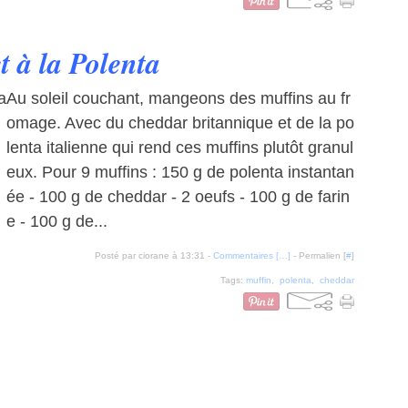
 à la Polenta
Au soleil couchant, mangeons des muffins au fr
omage. Avec du cheddar britannique et de la po
lenta italienne qui rend ces muffins plutôt granul
eux. Pour 9 muffins : 150 g de polenta instantan
ée - 100 g de cheddar - 2 oeufs - 100 g de farin
e - 100 g de...
Posté par ciorane à 13:31 -
Commentaires [
…
]
- Permalien [
#
]
Tags:
muffin
,
polenta
,
cheddar