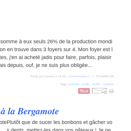
nsomme à eux seuls 26% de la production mondi
 on en trouve dans 3 foyers sur 4. Mon foyer est l
s, j'en ai acheté jadis pour faire, parfois, plaisir
s depuis, ouf, je ne suis plus obligée...
Posté par ciorane à 12:33 -
Commentaires [
…
]
- Permalien [
#
]
Tags:
amande
,
pralin
,
muffin
,
noisette
 à la Bergamote
Plutôt que de sucer les bonbons et gâcher vo
s dents, mettez-les dans vos gâteaux ! Je ne