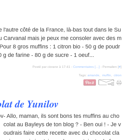
 l'autre côté de la France, là-bas tout dans le Su
 au Carvanal mais je peux me consoler avec des m
: Pour 8 gros muffins : 1 citron bio - 50 g de poudr
g de farine - 80 g de sucre - 1 oeuf...
Posté par ciorane à 17:41 -
Commentaires [
…
]
- Permalien [
#
]
Tags:
amande
,
muffin
,
citron
lat de Yunilov
- Allo, maman, ils sont bons tes muffins au cho
colat au Bayleys de ton blog ? - Ben oui ! - Je v
oudrais faire cette recette avec du chocolat cla