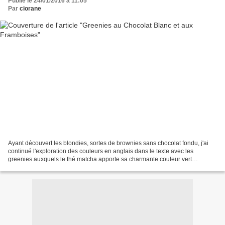
Publié le 24/01/2016 à 11:05
Par
ciorane
Ayant découvert les blondies, sortes de brownies sans chocolat fondu, j'ai
continué l'exploration des couleurs en anglais dans le texte avec les
greenies auxquels le thé matcha apporte sa charmante couleur vert
printemps mais surtout une saveur végétale...