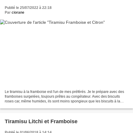
Publié le 25/07/2022 à 22:18
Par
ciorane
Le tiramisu à la framboise est l'un de mes préférés. Je le prépare avec des
framboises surgelées, toujours prêtes au congélateur. Avec des biscuits
roses car, même humides, ils sont moins spongieux que les biscuits à la
cuiller. Avec juste du mascarpone...
Tiramisu Litchi et Framboise
Publié le 01/06/2018 à 14:14