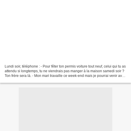
Lundi soir, téléphone : - Pour fêter ton permis voiture tout neuf, celui qui tu as
attendu si longtemps, tu ne viendrais pas manger à la maison samedi soir ?
Ton frère sera là. - Mon mari travaille ce week-end mais je pourrai venir avec
sa voiture. Tu...