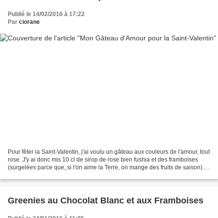
Publié le 14/02/2016 à 17:22
Par
ciorane
Pour fêter la Saint-Valentin, j'ai voulu un gâteau aux couleurs de l'amour, tout
rose. J'y ai donc mis 10 cl de sirop de rose bien fushia et des framboises
(surgelées parce que, si l'on aime la Terre, on mange des fruits de saison).
Bien sûr, j'ai alors...
Greenies au Chocolat Blanc et aux Framboises