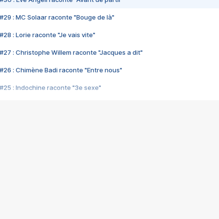
#29 : MC Solaar raconte "Bouge de là"
28 : Lorie raconte "Je vais vite"
#27 : Christophe Willem raconte "Jacques a dit"
#26 : Chimène Badi raconte "Entre nous"
#25 : Indochine raconte "3e sexe"
#24 : Zaho raconte "C'est chelou"
#23 : Patrick Bruel raconte "Au café des délices"
#22 : Kyo raconte "Le chemin"
#21 : Nolwenn Leroy raconte "Cassé"
#20 : Patrick Hernandez raconte "Born to be alive"
#19 : Lorie raconte "Près de moi"
#18 : Michael Jones raconte "A nos actes manqués" (avec Jean-Jacque