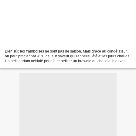
Bien sûr, les framboises ne sont pas de saison. Mais grâce au congélateur,
on peut profiter par -8°C de leur saveur qui rappelle l'été et les jours chauds.
Un petit parfum acidulé pour faire pétiller un brownie au chocolat bienvenu
dans un petit déjeuner...