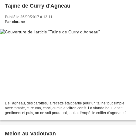
Tajine de Curry d'Agneau
Publié le 26/09/2017 à 12:11
Par
ciorane
De l'agneau, des carottes, la recette était partie pour un tajine tout simple
avec tomate, curcuma, carvi, cumin et citron confit. La viande bouillottait
gentiment et puis, on ne sait pourquoi, tout a dérapé, le collier d'agneau s'en
est allé du côté...
Melon au Vadouvan