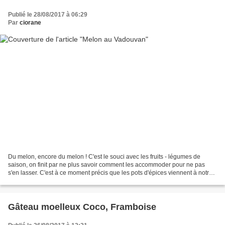
Publié le 28/08/2017 à 06:29
Par
ciorane
Du melon, encore du melon ! C'est le souci avec les fruits - légumes de
saison, on finit par ne plus savoir comment les accommoder pour ne pas
s'en lasser. C'est à ce moment précis que les pots d'épices viennent à notre
secours. Hop, le melon dans un...
Gâteau moelleux Coco, Framboise