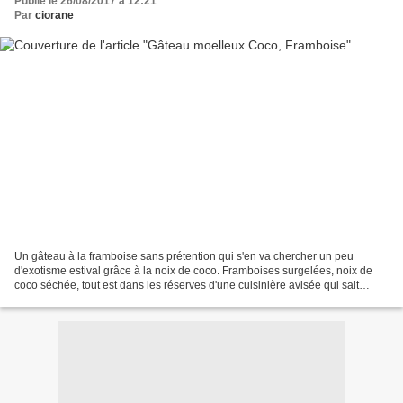
Publié le 26/08/2017 à 12:21
Par
ciorane
Un gâteau à la framboise sans prétention qui s'en va chercher un peu
d'exotisme estival grâce à la noix de coco. Framboises surgelées, noix de
coco séchée, tout est dans les réserves d'une cuisinière avisée qui sait
satisfaire les envies pressantes des...