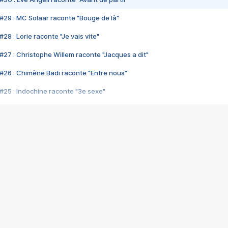
#29 : MC Solaar raconte "Bouge de là"
28 : Lorie raconte "Je vais vite"
#27 : Christophe Willem raconte "Jacques a dit"
#26 : Chimène Badi raconte "Entre nous"
#25 : Indochine raconte "3e sexe"
#24 : Zaho raconte "C'est chelou"
#23 : Patrick Bruel raconte "Au café des délices"
#22 : Kyo raconte "Le chemin"
#21 : Nolwenn Leroy raconte "Cassé"
#20 : Patrick Hernandez raconte "Born to be alive"
#19 : Lorie raconte "Près de moi"
#18 : Michael Jones raconte "A nos actes manqués" (avec Jean-Jacque