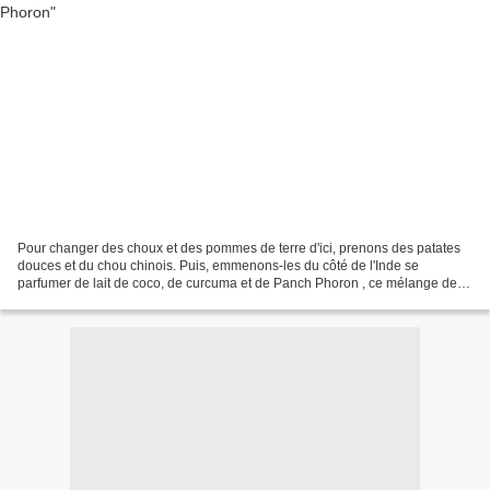
Pour changer des choux et des pommes de terre d'ici, prenons des patates
douces et du chou chinois. Puis, emmenons-les du côté de l'Inde se
parfumer de lait de coco, de curcuma et de Panch Phoron , ce mélange de
cumin, fenouil, moutarde, fenugrec et nigelle....