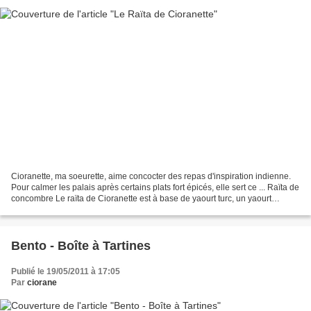
Cioranette, ma soeurette, aime concocter des repas d'inspiration indienne.
Pour calmer les palais après certains plats fort épicés, elle sert ce ... Raïta de
concombre Le raïta de Cioranette est à base de yaourt turc, un yaourt
onctueux comme son cousin...
Bento - Boîte à Tartines
Publié le 19/05/2011 à 17:05
Par
ciorane