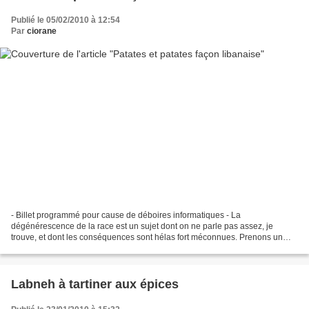
Publié le 05/02/2010 à 12:54
Par
ciorane
- Billet programmé pour cause de déboires informatiques - La
dégénérescence de la race est un sujet dont on ne parle pas assez, je
trouve, et dont les conséquences sont hélas fort méconnues. Prenons un
exemple tout à fait au hasard : moi. Eh bien, j'ai...
Labneh à tartiner aux épices