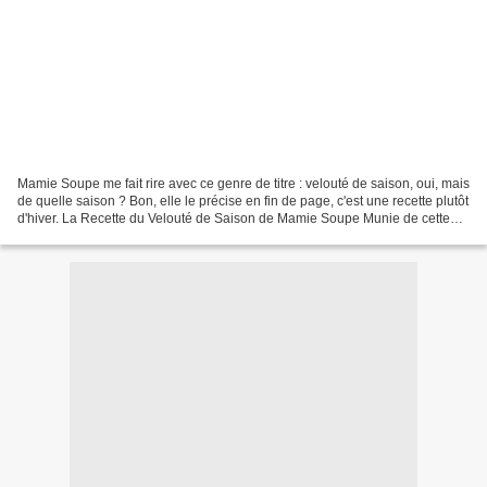
Mamie Soupe me fait rire avec ce genre de titre : velouté de saison, oui, mais
de quelle saison ? Bon, elle le précise en fin de page, c'est une recette plutôt
d'hiver. La Recette du Velouté de Saison de Mamie Soupe Munie de cette
recette, je suis donc...