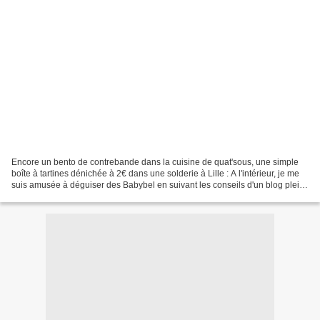
Encore un bento de contrebande dans la cuisine de quat'sous, une simple
boîte à tartines dénichée à 2€ dans une solderie à Lille : A l'intérieur, je me
suis amusée à déguiser des Babybel en suivant les conseils d'un blog plein
d'idées amusantes (bon,...