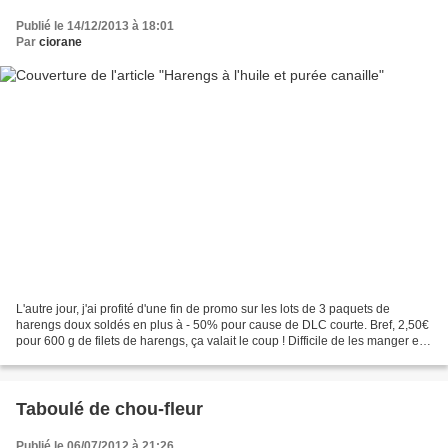
Publié le 14/12/2013 à 18:01
Par
ciorane
L'autre jour, j'ai profité d'une fin de promo sur les lots de 3 paquets de
harengs doux soldés en plus à - 50% pour cause de DLC courte. Bref, 2,50€
pour 600 g de filets de harengs, ça valait le coup ! Difficile de les manger en
5 jours mais pas de souci,...
Taboulé de chou-fleur
Publié le 06/07/2012 à 21:26