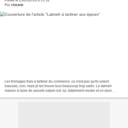
Publié le 23/01/2010 à 15:32
Par
ciorane
Les fromages frais à tartiner du commerce, ce n'est pas qu'ils soient
mauvais, non, mais je les trouve tous beaucoup trop salés. Le labneh
maison à base de yaourts nature est, lui, totalement neutre et on peut
l'aromatiser exactement comme on l'aime....