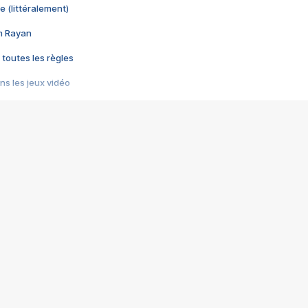
e (littéralement)
im Rayan
 toutes les règles
s les jeux vidéo
us choquant de Rockstar ? - Le scandale BULLY
e plus moche de Steam
du RÊVE tourne au CAUCHEMAR
pendant 8 heures
it… à tort
umiliés par un jeu vidéo
ire - Final Fantasy 8
ti un empire - Age of Empires
story DOFUS