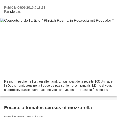
Publié le 09/09/2010 à 18:31
Par
ciorane
Pfirsich = pêche (le fruit) en allemand. Eh oui, c'est de la recette 100 % made
in Deutchland, vous ne la trouverez pas sur le net en français. Même si vous
n'appréciez pas le sucré-salé, ne vous sauvez pas ! J'étais plutôt sceptique
mais je vous jure,...
Focaccia tomates cerises et mozzarella