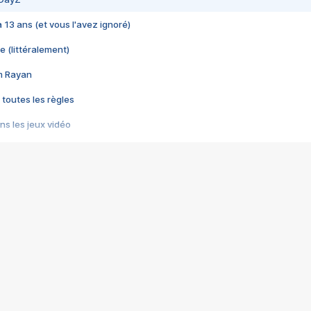
 a 13 ans (et vous l'avez ignoré)
e (littéralement)
im Rayan
 toutes les règles
s les jeux vidéo
us choquant de Rockstar ? - Le scandale BULLY
e plus moche de Steam
du RÊVE tourne au CAUCHEMAR
pendant 8 heures
it… à tort
umiliés par un jeu vidéo
ire - Final Fantasy 8