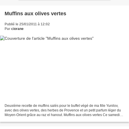
Muffins aux olives vertes
Publié le 25/01/2011 à 12:02
Par
ciorane
Deuxième recette de muffins salés pour le buffet végé de ma fille Yunilov,
avec des olives vertes, des herbes de Provence et un petit parfum léger du
Moyen-Orient grâce au raz el hanout. Muffins aux olives vertes Ce samedi
matin, en faisant toutes ces...