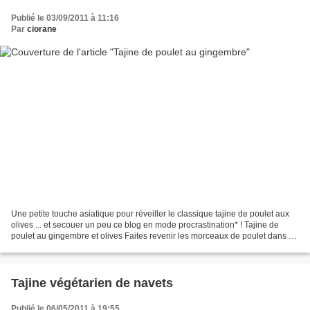
Publié le 03/09/2011 à 11:16
Par
ciorane
Une petite touche asiatique pour réveiller le classique tajine de poulet aux
olives ... et secouer un peu ce blog en mode procrastination* ! Tajine de
poulet au gingembre et olives Faites revenir les morceaux de poulet dans un
peu d'huile. Ajoutez un...
Tajine végétarien de navets
Publié le 06/05/2011 à 19:55