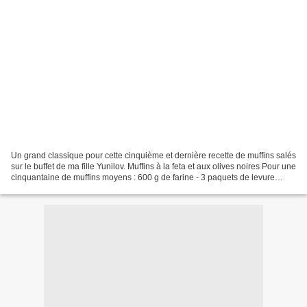
Un grand classique pour cette cinquième et dernière recette de muffins salés
sur le buffet de ma fille Yunilov. Muffins à la feta et aux olives noires Pour une
cinquantaine de muffins moyens : 600 g de farine - 3 paquets de levure
chimique - 6 oeufs -...