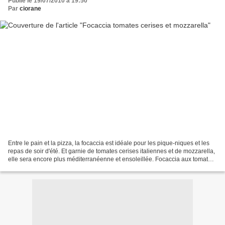
Publié le 19/07/2010 à 19:50
Par
ciorane
Entre le pain et la pizza, la focaccia est idéale pour les pique-niques et les
repas de soir d'été. Et garnie de tomates cerises italiennes et de mozzarella,
elle sera encore plus méditerranéenne et ensoleillée. Focaccia aux tomates
cerises, mozzarella...