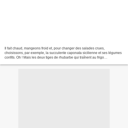
Il fait chaud, mangeons froid et, pour changer des salades crues,
choisissons, par exemple, la succulente caponata sicilienne et ses légumes
confits. Oh ! Mais les deux tiges de rhubarbe qui traînent au frigo
ressemblent assez bien à des côtes de céleri....